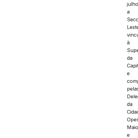
julho
a
Secc
Lest
vinc
à
Supe
da
Capi
e
com
pela
Dele
da
Cida
Oper
Mai
e