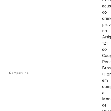
acu
do
crim
prev
no
Arti
121
do
Códi
Pena
Brasi
Compartilhe:
(Hom
em
cum
a
Man
de