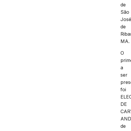
de
São
Jos
de
Riba
MA.
O
prim
a
ser
pres
foi
ELE
DE
CAR
AND
de