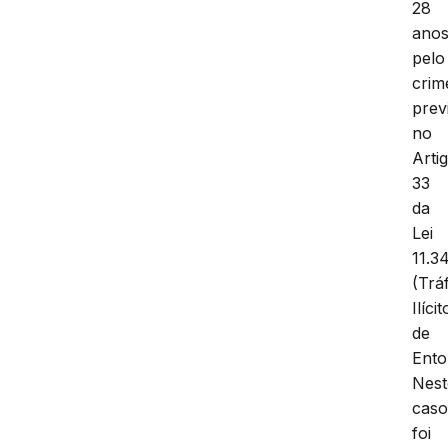
28
anos
pelo
crim
prev
no
Arti
33
da
Lei
11.3
(Trá
Ilícit
de
Ento
Nest
caso
foi