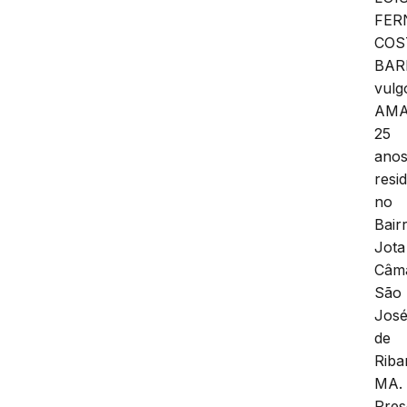
FER
COS
BAR
vulg
AMA
25
anos
resi
no
Bair
Jota
Câm
São
Jos
de
Riba
MA.
Pre