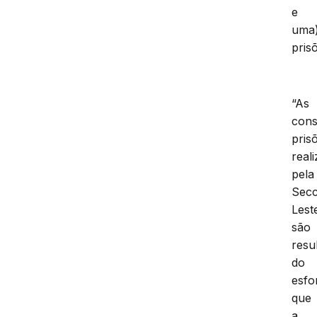
e
uma
pris
“As
cons
pris
real
pela
Secc
Lest
são
resu
do
esfo
que
a