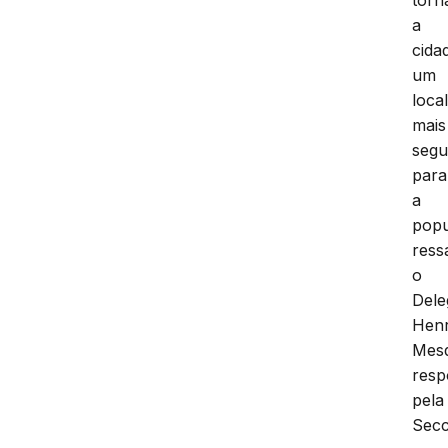
a
cida
um
loca
mais
segu
para
a
popu
ress
o
Dele
Henr
Mesq
resp
pela
Secc