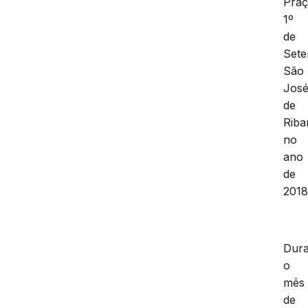
Pra
1º
de
Sete
São
Jos
de
Riba
no
ano
de
2018
Dura
o
mês
de