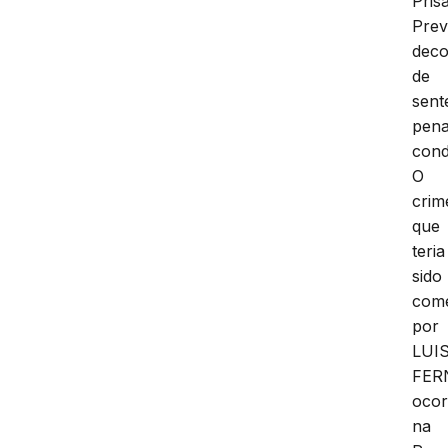
Pris
Prev
deco
de
sent
pena
cond
O
crim
que
teria
sido
come
por
LUI
FER
ocor
na