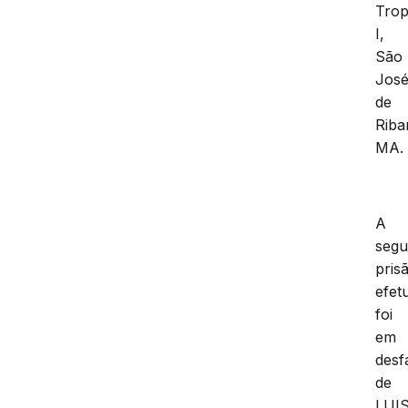
Trop
I,
São
Jos
de
Riba
MA.
A
seg
pris
efet
foi
em
desf
de
LUI