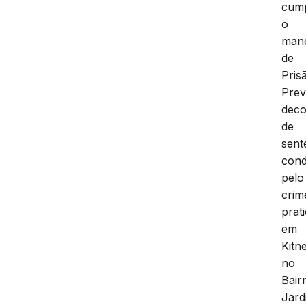
cum
o
man
de
Pris
Prev
deco
de
sent
cond
pelo
crim
prat
em
Kitne
no
Bair
Jard