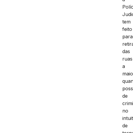
Políc
Judi
tem
feito
para
retir
das
ruas
a
maio
quan
poss
de
crim
no
intui
de
torn