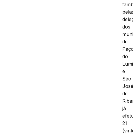
tam
pela
dele
dos
muni
de
Paç
do
Lumi
e
São
Jos
de
Riba
já
efet
21
(vint