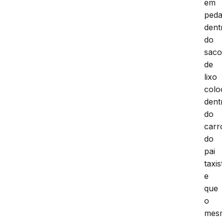
em
peda
dent
do
sac
de
lixo
colo
dent
do
carr
do
pai
taxis
e
que
o
mes