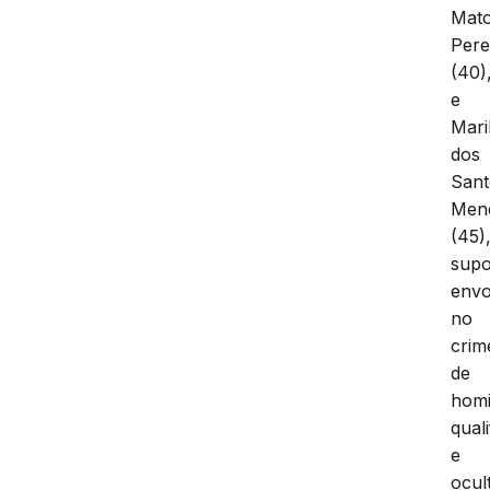
Mat
Pere
(40)
e
Mari
dos
Sant
Men
(45)
supo
envo
no
crim
de
homi
qual
e
ocul