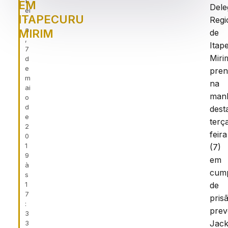
f
EM
Dele
ei
ITAPECURU
Regi
r
a
MIRIM
de
,
Itap
7
Miri
d
e
pre
m
na
ai
man
o
d
dest
e
terç
2
feira
0
1
(7)
9
em
à
cum
s
1
de
7
pris
:
prev
3
Jac
3