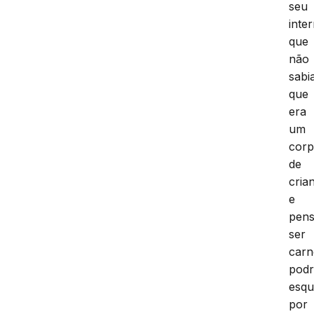
seu
inte
que
não
sabi
que
era
um
cor
de
cria
e
pen
ser
carn
podr
esqu
por