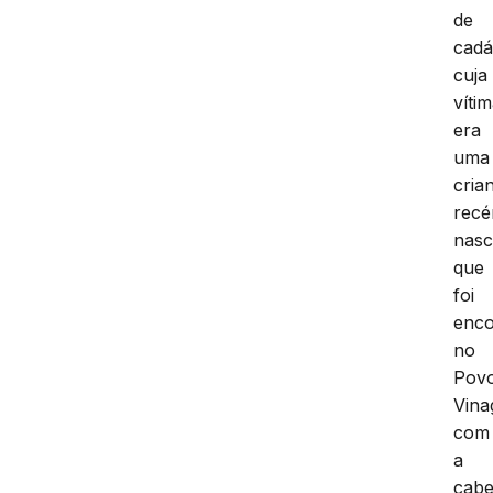
de
cadá
cuja
víti
era
uma
cria
rec
nasc
que
foi
enco
no
Pov
Vina
com
a
cab