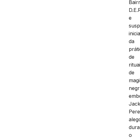
Bair
D.E.R
e
susp
inici
da
prát
de
ritua
de
magi
negr
emb
Jac
Pere
aleg
dura
o