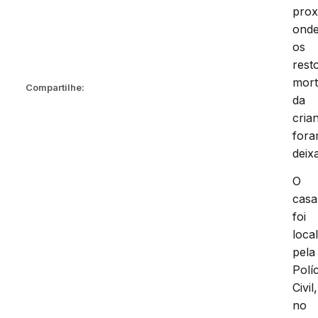
prox
ond
os
rest
mort
Compartilhe:
da
cria
for
deix
O
casa
foi
loca
pela
Políc
Civil,
no