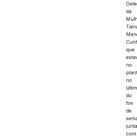
Dele
da
Mulh
Tain
Men
Cun
que
esta
no
plan
no
últi
do
fim
de
sem
junt
com