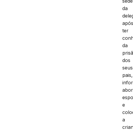
sede
da
dele
apó
ter
con
da
pris
dos
seus
pais,
info
abor
espo
e
colo
a
cria