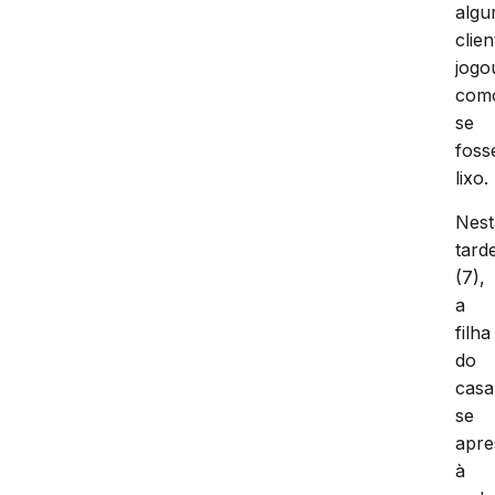
alg
clien
jogo
com
se
foss
lixo.
Nest
tard
(7),
a
filha
do
casa
se
apre
à