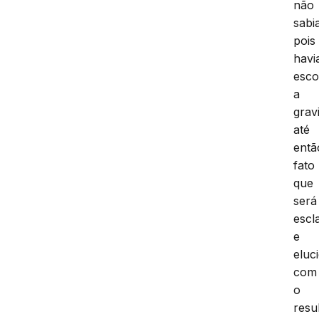
não
sabi
pois
havi
esco
a
grav
até
entã
fato
que
será
escl
e
eluc
com
o
resu