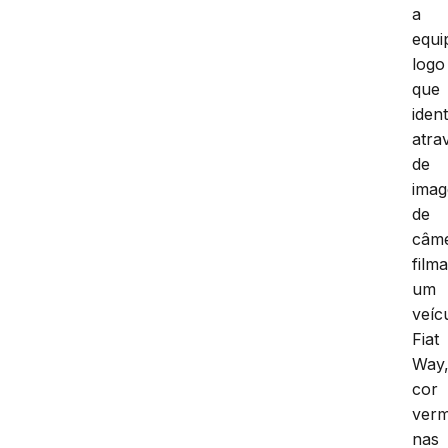
a
equi
logo
que
ident
atra
de
imag
de
câm
film
um
veíc
Fiat
Way
cor
verm
nas