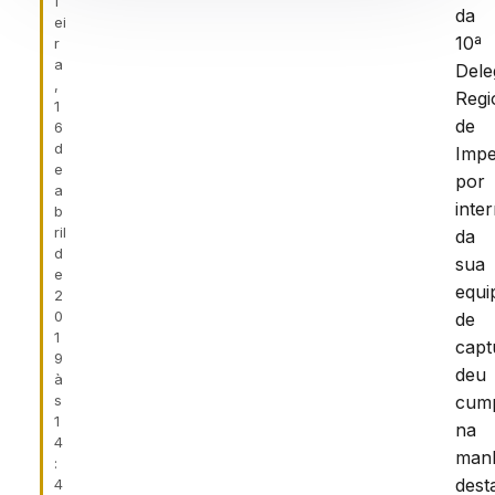
f
da
ei
10ª
r
a
Dele
,
Regi
1
de
6
d
Impe
e
por
a
inte
b
ril
da
d
sua
e
equi
2
0
de
1
capt
9
deu
à
s
cum
1
na
4
man
:
dest
4