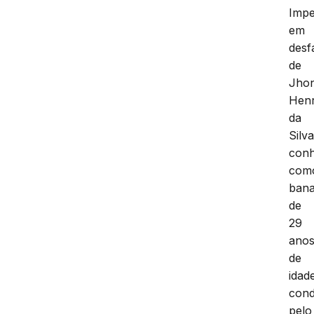
Impe
em
desf
de
Jho
Henr
da
Silva
conh
com
bana
de
29
ano
de
idad
con
pelo