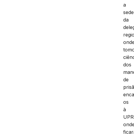
a
sede
da
dele
regi
ond
tom
ciên
dos
man
de
pris
enc
os
à
UPR
ond
fica