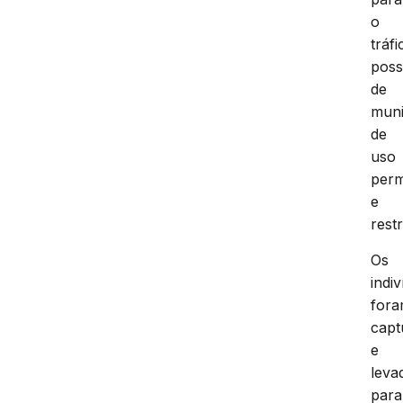
o
tráfi
pos
de
mun
de
uso
perm
e
restr
Os
indi
for
capt
e
leva
para