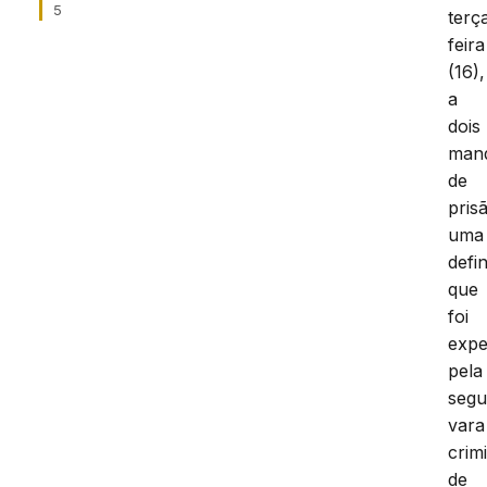
5
terç
feira
(16),
a
dois
man
de
pris
uma
defin
que
foi
expe
pela
seg
vara
crim
de