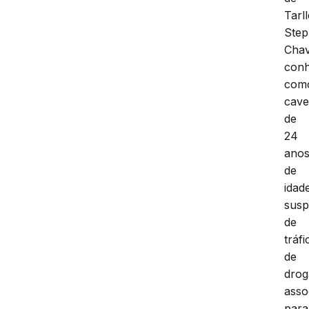
Tarl
Ste
Chav
conh
com
cave
de
24
ano
de
idad
susp
de
tráfi
de
drog
asso
para