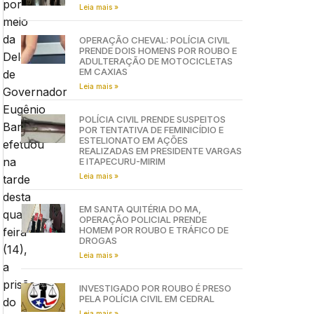
por
Leia mais »
meio
da
OPERAÇÃO CHEVAL: POLÍCIA CIVIL
PRENDE DOIS HOMENS POR ROUBO E
Delegacia
ADULTERAÇÃO DE MOTOCICLETAS
EM CAXIAS
de
Leia mais »
Governador
Eugênio
POLÍCIA CIVIL PRENDE SUSPEITOS
Barros,
POR TENTATIVA DE FEMINICÍDIO E
ESTELIONATO EM AÇÕES
efetuou
REALIZADAS EM PRESIDENTE VARGAS
na
E ITAPECURU-MIRIM
Leia mais »
tarde
desta
EM SANTA QUITÉRIA DO MA,
quarta-
OPERAÇÃO POLICIAL PRENDE
HOMEM POR ROUBO E TRÁFICO DE
feira
DROGAS
(14),
Leia mais »
a
prisão
INVESTIGADO POR ROUBO É PRESO
PELA POLÍCIA CIVIL EM CEDRAL
do
Leia mais »