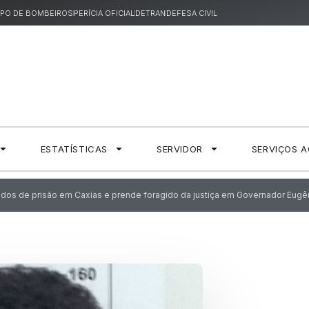
PO DE BOMBEIROS
PERÍCIA OFICIAL
DETRAN
DEFESA CIVIL
ESTATÍSTICAS
SERVIDOR
SERVIÇOS 
ados de prisão em Caxias e prende foragido da justiça em Governador Eugên