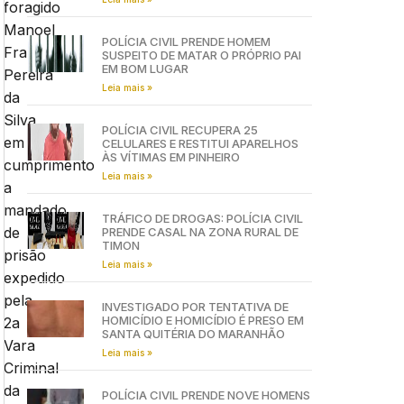
foragido
Manoel
POLÍCIA CIVIL PRENDE HOMEM
Francisco
SUSPEITO DE MATAR O PRÓPRIO PAI
EM BOM LUGAR
Pereira
Leia mais »
da
Silva
POLÍCIA CIVIL RECUPERA 25
em
CELULARES E RESTITUI APARELHOS
ÀS VÍTIMAS EM PINHEIRO
cumprimento
Leia mais »
a
mandado
TRÁFICO DE DROGAS: POLÍCIA CIVIL
de
PRENDE CASAL NA ZONA RURAL DE
TIMON
prisão
Leia mais »
expedido
pela
INVESTIGADO POR TENTATIVA DE
HOMICÍDIO E HOMICÍDIO É PRESO EM
2a
SANTA QUITÉRIA DO MARANHÃO
Vara
Leia mais »
Criminal
da
POLÍCIA CIVIL PRENDE NOVE HOMENS