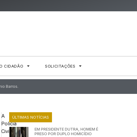
AO CIDADÃO
SOLICITAÇÕES
io Barros.
A
ÚLTIMAS NOTÍCIAS
Polícia
EM PRESIDENTE DUTRA, HOMEM É
Civil
PRESO POR DUPLO HOMICÍDIO