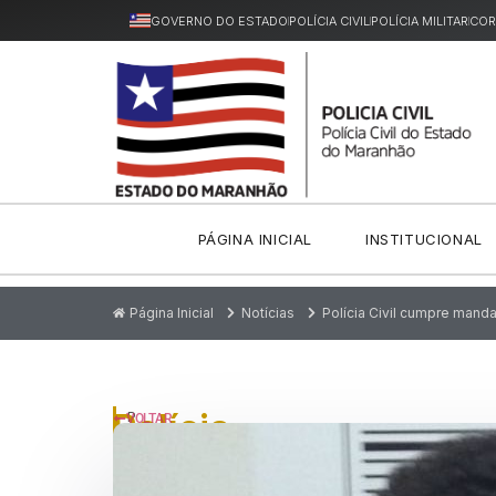
GOVERNO DO ESTADO
POLÍCIA CIVIL
POLÍCIA MILITAR
COR
PÁGINA INICIAL
INSTITUCIONAL
Página Inicial
Notícias
Polícia Civil cumpre mand
Polícia
P
VOLTAR
u
Civil
bl
ic