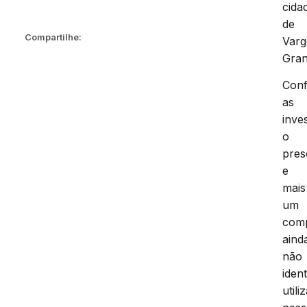
cida
de
Compartilhe:
Var
Gran
Con
as
inve
o
pres
e
mais
um
com
aind
não
ident
util