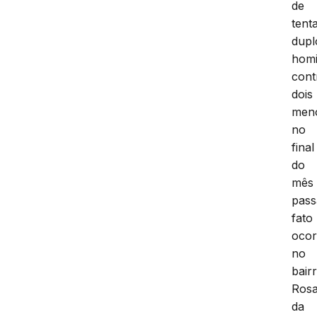
de
tent
dupl
homi
cont
dois
men
no
final
do
mês
pass
fato
ocor
no
bair
Rosa
da