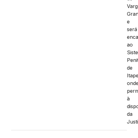
Var
Gran
e
será
enc
ao
Sist
Peni
de
Itap
ond
per
à
disp
da
Just