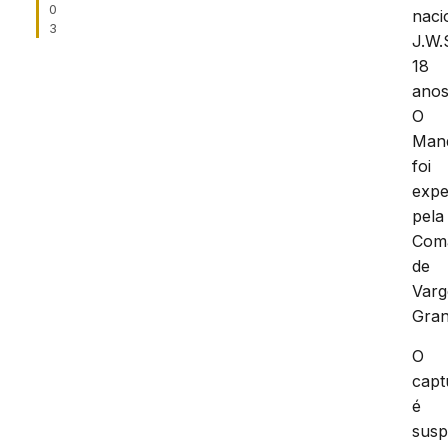
0
naci
3
J.W.
18
anos
O
Man
foi
expe
pela
Com
de
Var
Gran
O
capt
é
susp