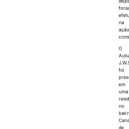
disp
for
efet
na
açã
crim
O
Autu
J.W.
foi
pres
em
uma
resi
no
bair
Can
de