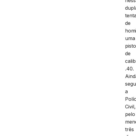
ness
dupl
tenta
de
homi
uma
pisto
de
cali
.40.
Aind
seg
a
Políc
Civil,
pelo
men
três