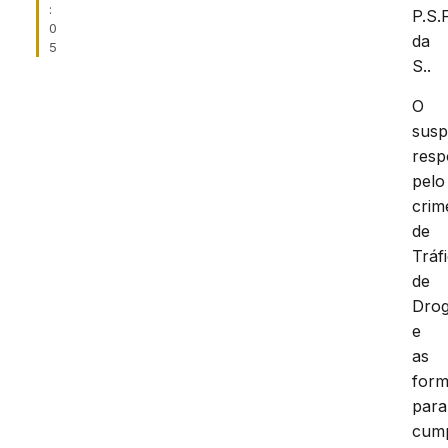
:
P.S.F
0
da
5
S..
O
susp
res
pelo
crim
de
Tráf
de
Dro
e
as
form
para
cum