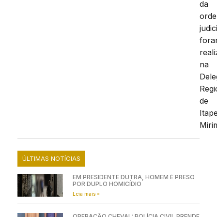
da
ord
judic
for
real
na
Dele
Regi
de
Itap
Miri
ÚLTIMAS NOTÍCIAS
EM PRESIDENTE DUTRA, HOMEM É PRESO
POR DUPLO HOMICÍDIO
Leia mais »
OPERAÇÃO CHEVAL: POLÍCIA CIVIL PRENDE