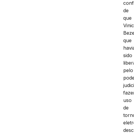
conf
de
que
Vinic
Beze
que
havi
sido
libe
pelo
pod
judic
faze
uso
de
torn
elet
desc