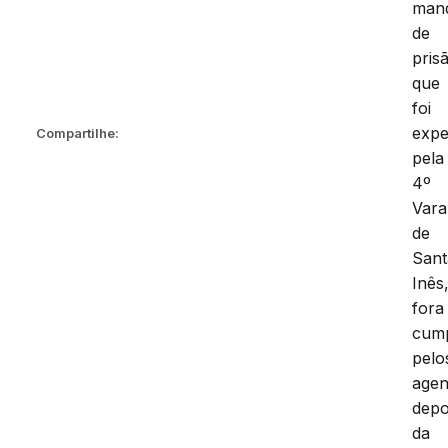
man
de
pris
que
foi
expe
Compartilhe:
pela
4º
Vara
de
Sant
Inês
fora
cum
pelo
agen
depo
da