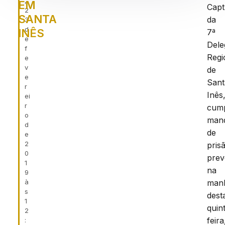
,
EM
Capt
2
SANTA
da
3
d
INÊS
7ª
e
Dele
f
Regi
e
v
de
e
Sant
r
Inês
ei
r
cum
o
man
d
de
e
2
pris
0
prev
1
na
9
à
man
s
dest
1
quin
2
feira
: