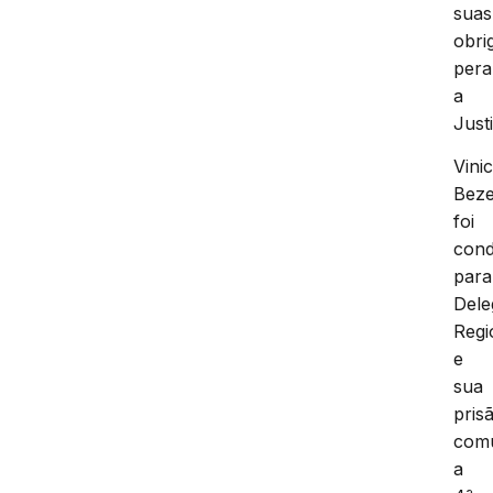
suas
obri
pera
a
Just
Vinic
Beze
foi
cond
para
Dele
Regi
e
sua
pris
com
a