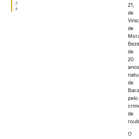
2
21,
4
de
Vinic
de
Mor
Beze
de
20
anos
natu
de
Baca
pelo
crim
de
roub
O