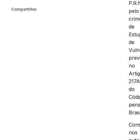
P.R.
Compartilhe:
pelo
crim
de
Estu
de
Vuln
prev
no
Arti
217A
do
Códi
pena
Brasi
Cons
nos