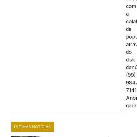
com
a
cola
da
pop
atra
do
disk
denú
(99)
984
7141
Ano
gara
ÚLTIMAS NOTÍCIAS