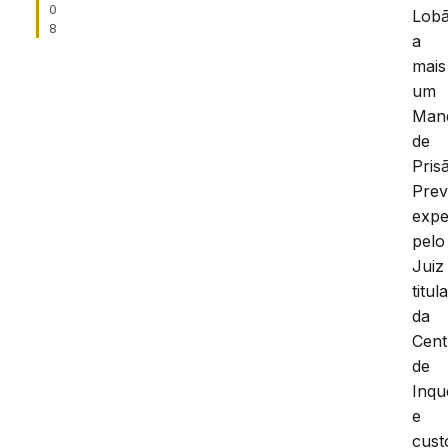
0
Lob
8
a
mais
um
Man
de
Pris
Prev
expe
pelo
Juiz
titul
da
Cent
de
Inqu
e
cust