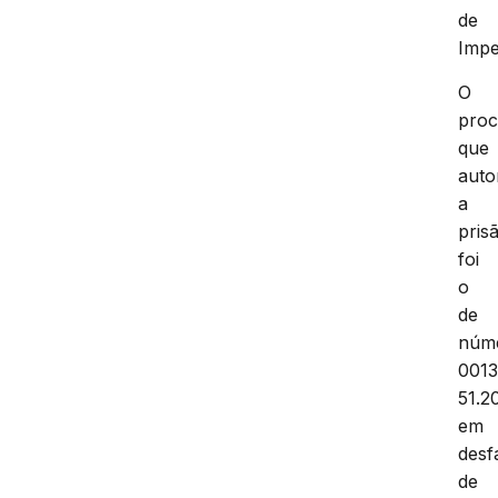
de
Impe
O
proc
que
auto
a
pris
foi
o
de
núm
001
51.2
em
desf
de