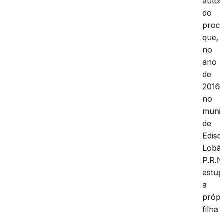
auto
do
proc
que,
no
ano
de
2016
no
muni
de
Edis
Lob
P.R.
estu
a
próp
filha