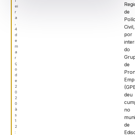
f
Regi
ei
de
r
a
Políc
,
Civil,
4
por
d
e
inte
m
do
a
Gru
r
ç
de
o
Pron
d
Emp
e
2
(GPE
0
deu
2
cump
0
à
no
s
muni
1
de
2
Edis
: