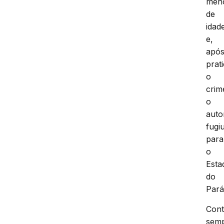
men
de
idad
e,
apó
prat
o
crim
o
auto
fugi
para
o
Esta
do
Pará
Con
sem