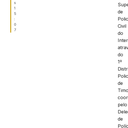
s
Supe
1
de
5
Polic
:
0
Civil
7
do
Inter
atra
do
1º
Distr
Polic
de
Timo
coo
pelo
Dele
de
Políc