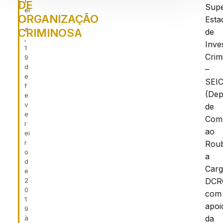
f
DE
Supe
ei
ORGANIZAÇÃO
Esta
r
a
CRIMINOSA
de
,
Inve
1
Crim
9
d
–
e
SEI
f
(Dep
e
v
de
e
Com
r
ao
ei
r
Rou
o
a
d
Carg
e
2
DCR
0
com
1
apoi
9
da
à