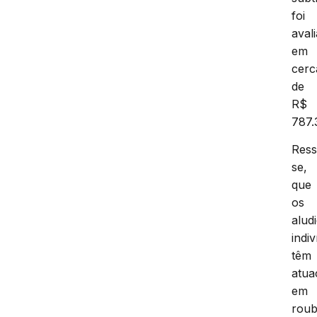
foi
aval
em
cerc
de
R$
787.
Ress
se,
que
os
alud
indi
têm
atua
em
rou