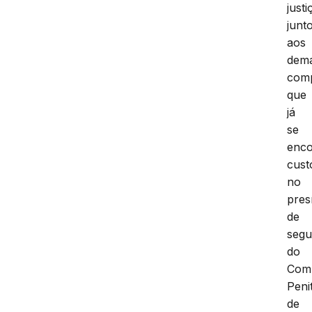
justi
junt
aos
dema
com
que
já
se
enc
cust
no
pres
de
segu
do
Com
Peni
de