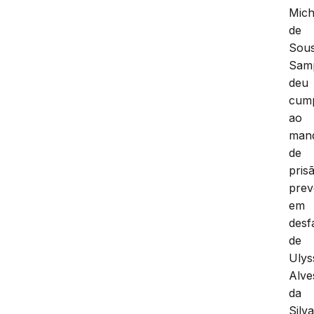
Mich
de
Sou
Samp
deu
cump
ao
man
de
pris
prev
em
desf
de
Ulys
Alve
da
Silva