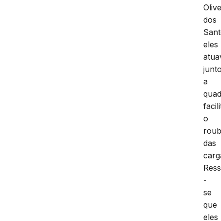
Olive
dos
Sant
eles
atu
junt
a
quad
facil
o
rou
das
carg
Ress
-
se
que
eles