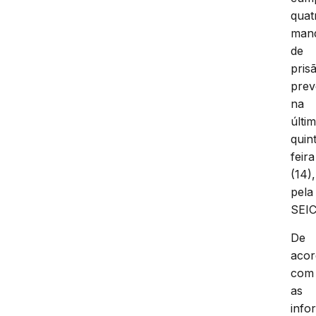
quat
man
de
pris
prev
na
últi
quin
feira
(14),
pela
SEIC
De
aco
com
as
info