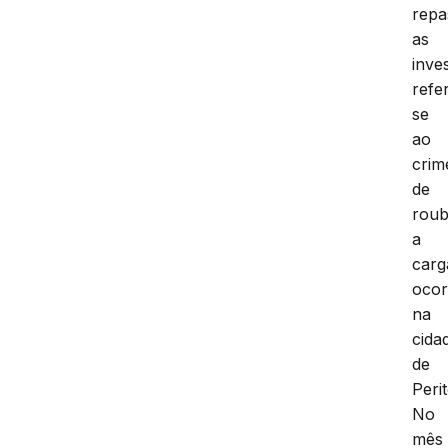
repa
as
inve
refe
se
ao
crim
de
rou
a
carg
ocor
na
cida
de
Peri
No
mês