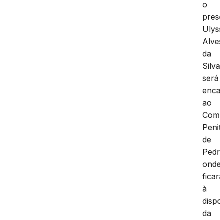
o
pres
Ulys
Alve
da
Silv
será
enc
ao
Com
Peni
de
Pedr
ond
ficar
à
disp
da