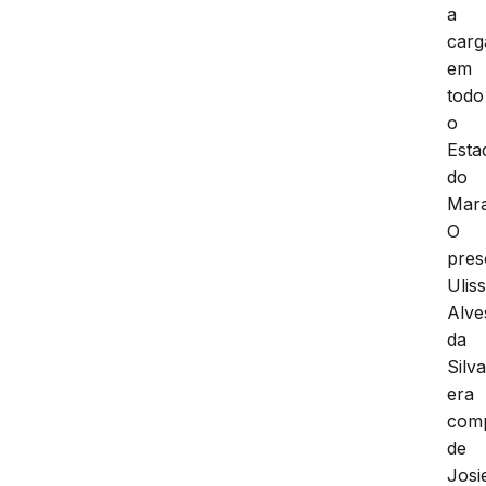
a
carg
em
todo
o
Esta
do
Mar
O
pres
Ulis
Alve
da
Silv
era
com
de
Josi