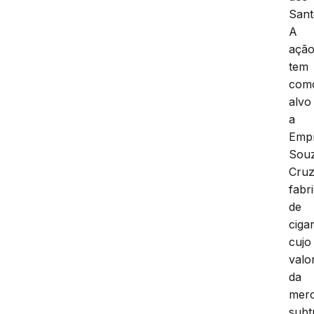
Sant
A
açã
tem
com
alvo
a
Emp
Sou
Cruz
fabr
de
ciga
cujo
valo
da
merc
subt