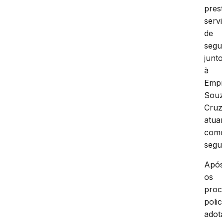
pres
serv
de
segu
junt
à
Emp
Sou
Cruz
atua
com
segu
Apó
os
proc
polic
adot