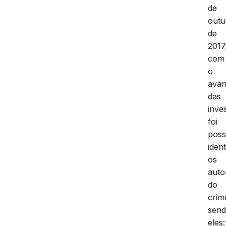
de
outu
de
2017
com
o
ava
das
inve
foi
poss
ident
os
auto
do
crim
sen
eles: