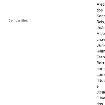
Alec
dos
Sant
Compartilhe:
Reis
Joã
Albe
cha
Júni
Rai
Ferr
Barr
conh
com
“Net
e
Josi
Olive
dos