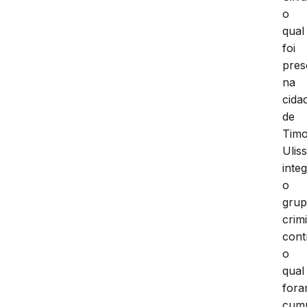
o
qual
foi
pres
na
cida
de
Timo
Ulis
inte
o
gru
crim
cont
o
qual
for
cump