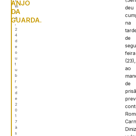
(Sen
f
ANJO
ei
deu
DA
r
cump
a
GUARDA.
na
,
2
tard
4
de
d
segu
e
o
feira
u
(23),
t
ao
u
b
man
r
de
o
pris
d
prev
e
2
cont
0
Romi
1
Carn
7
à
Diniz
s