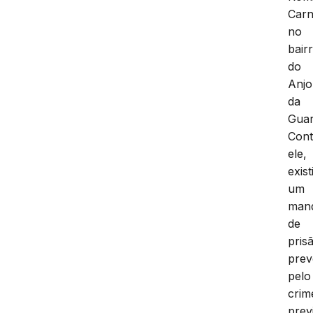
Carn
no
bair
do
Anjo
da
Guar
Cont
ele,
exist
um
man
de
pris
prev
pelo
crim
prev