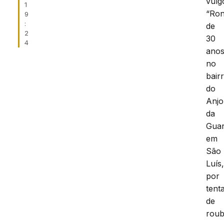
vulg
1
“Ron
9
:
de
2
30
4
anos
no
bair
do
Anjo
da
Gua
em
São
Luís
por
tenta
de
rou