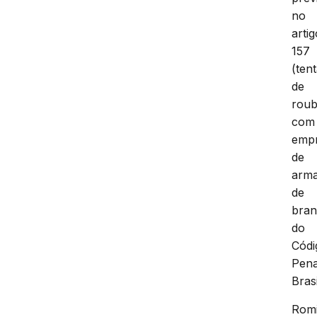
no
artig
157
(tent
de
rou
com
emp
de
arm
de
bran
do
Códi
Pena
Brasi
Romi