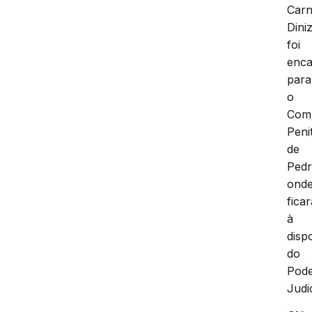
Carn
Dini
foi
enc
para
o
Com
Peni
de
Pedr
ond
ficar
à
disp
do
Pod
Judic