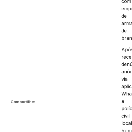
com
emp
de
arm
de
bran
Apó
rece
denú
anô
via
aplic
Wha
a
Compartilhe:
políc
civil
loca
Romi