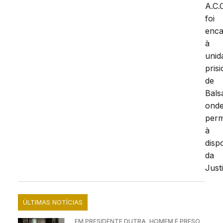
A.C.
foi
enc
à
unid
prisi
de
Bals
ond
per
à
disp
da
Just
ÚLTIMAS NOTÍCIAS
EM PRESIDENTE DUTRA, HOMEM É PRESO