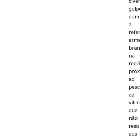
dive
golp
com
a
refe
arm
bra
na
regi
próx
ao
pes
da
víti
que
não
resis
aos