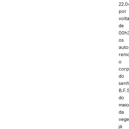
22.0
por
volt
de
00h
os
auto
rem
o
cor
do
sen
B.F.
do
mei
da
vege
já