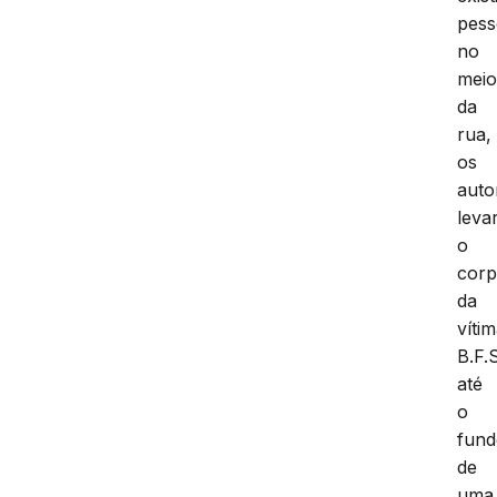
pess
no
mei
da
rua,
os
auto
leva
o
cor
da
víti
B.F.
até
o
fun
de
uma