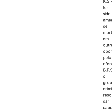
K.S.
ter
sido
ame
de
mort
em
outr
opor
pelo
ofen
B.F.
o
gru
crim
reso
dar
cab