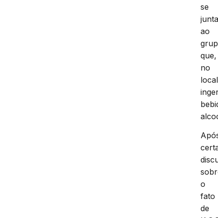
se
junt
ao
gru
que,
no
local
inger
bebi
alcoó
Apó
cert
disc
sobr
o
fato
de