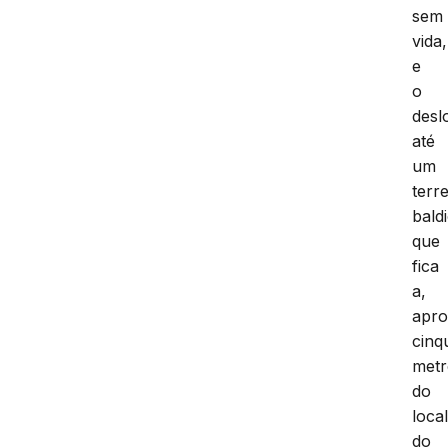
sem
vida,
e
o
desl
até
um
terr
bald
que
fica
a,
apro
cinq
metr
do
loca
do