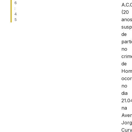
6
A.C.
:
(20
4
anos
5
susp
de
part
no
crim
de
Homi
ocor
no
dia
21.0
na
Aven
Jor
Cury