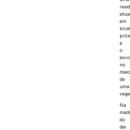
resi
situ
em
loca
próx
e
o
esc
no
mei
de
uma
vege
Na
mad
do
dia