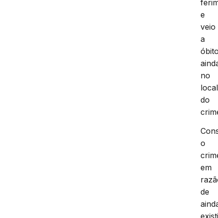
feri
e
veio
a
óbit
aind
no
loca
do
crim
Con
o
crim
em
razã
de
aind
exis