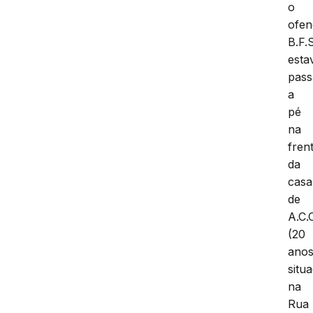
o
ofen
B.F.
esta
pas
a
pé
na
fren
da
casa
de
A.C.
(20
anos
situ
na
Rua