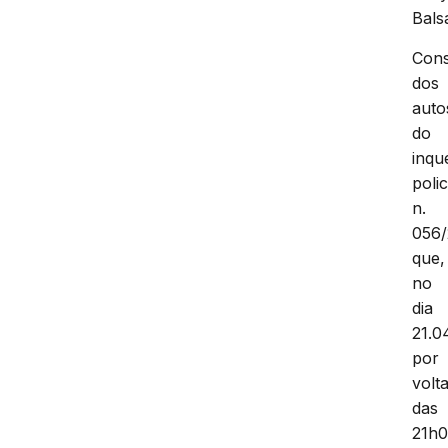
Bals
Cons
dos
auto
do
inqu
polic
n.
056
que,
no
dia
21.0
por
volt
das
21h0