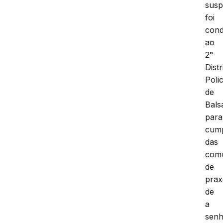
susp
foi
cond
ao
2°
Distr
Polic
de
Bals
para
cum
das
com
de
prax
de
a
sen