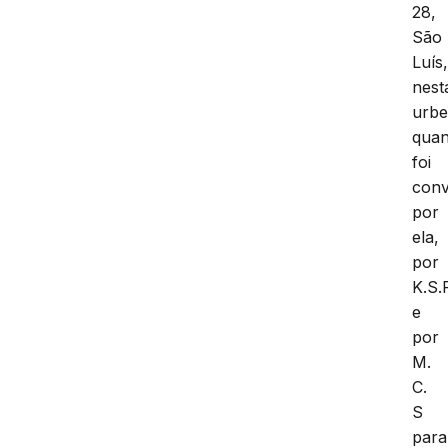
28,
São
Luís
nest
urbe
qua
foi
conv
por
ela,
por
K.S.
e
por
M.
C.
S
para