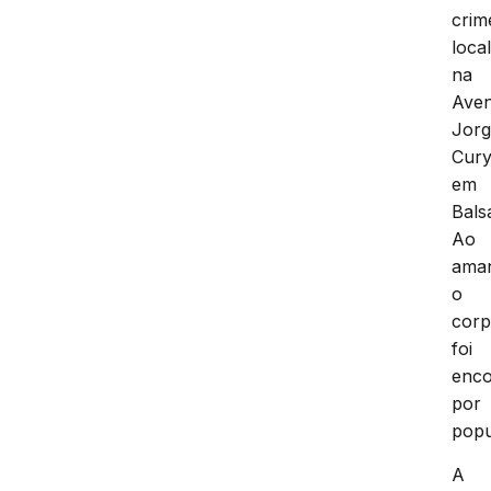
crim
loca
na
Aven
Jor
Cury
em
Bals
Ao
ama
o
cor
foi
enco
por
popu
A