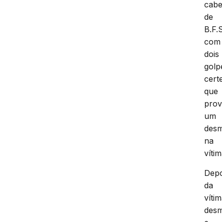
cab
de
B.F.
com
dois
golp
cert
que
pro
um
desm
na
vítim
Depo
da
víti
desm