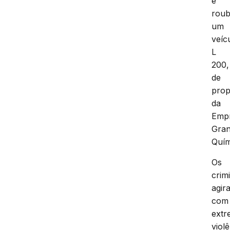
e
roub
um
veíc
L
200,
de
prop
da
Emp
Gran
Quím
Os
crim
agir
com
extr
viol