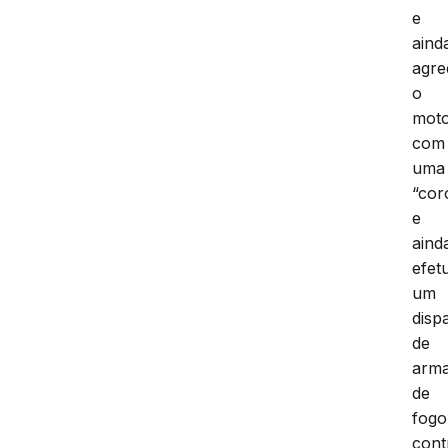
e
aind
agre
o
moto
com
uma
“cor
e
aind
efet
um
disp
de
arm
de
fogo
cont