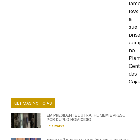
tam
teve
a
sua
pris
cump
no
Plan
Cent
das
Caja
ÚLTIMAS NOTÍCIAS
EM PRESIDENTE DUTRA, HOMEM É PRESO
POR DUPLO HOMICÍDIO
Leia mais »