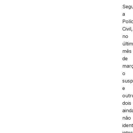
Seg
a
Políc
Civil,
no
últi
mês
de
mar
o
susp
e
outr
dois
aind
não
ident
inte