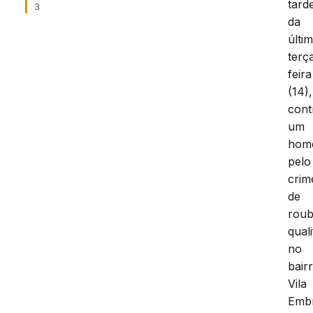
tard
3
da
últi
terç
feira
(14),
cont
um
hom
pelo
crim
de
rou
qual
no
bair
Vila
Embr