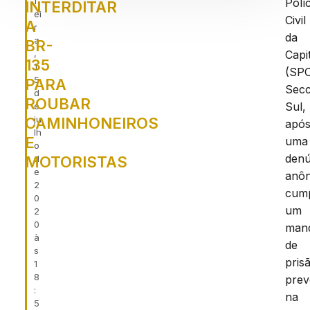
f
Políc
INTERDITAR
ei
Civil
A
r
da
a
BR-
Capi
,
135
1
(SPC
5
PARA
Secc
d
ROUBAR
Sul,
e
ju
CAMINHONEIROS
apó
lh
E
uma
o
denú
MOTORISTAS
d
e
anôn
2
cum
0
um
2
0
man
à
de
s
pris
1
8
prev
:
na
5