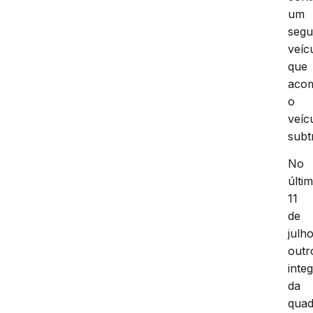
um
seg
veíc
que
aco
o
veíc
subt
No
últi
11
de
julho
outr
inte
da
quad