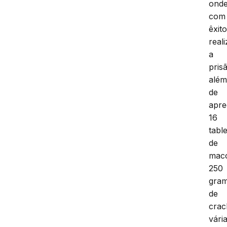
ond
com
êxit
real
a
pris
alé
de
apre
16
tabl
de
mac
250
gra
de
crac
vári