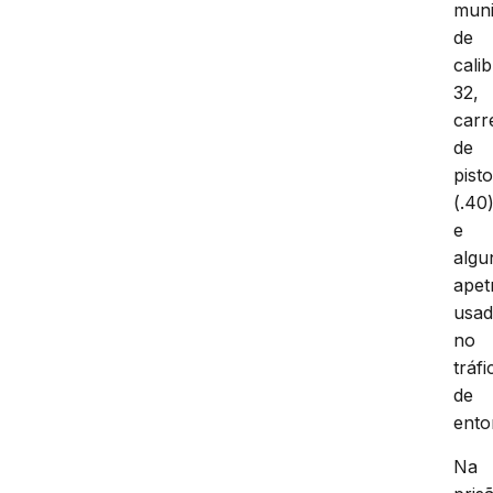
mun
de
cali
32,
carr
de
pisto
(.40
e
algu
apet
usa
no
tráfi
de
ento
Na