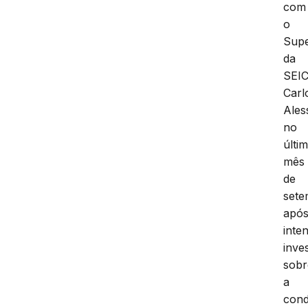
com
o
Supe
da
SEIC
Carl
Ales
no
últi
mês
de
sete
apó
inte
inve
sobr
a
cond