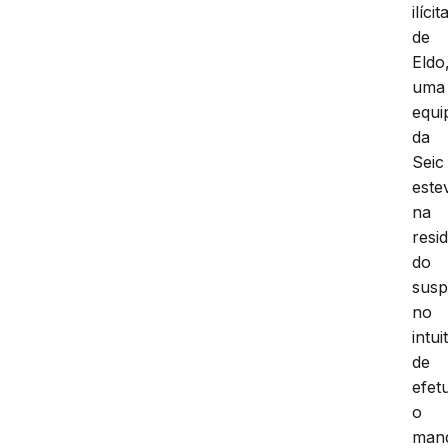
ilícit
de
Eldo
uma
equi
da
Seic
este
na
resi
do
susp
no
intui
de
efet
o
man