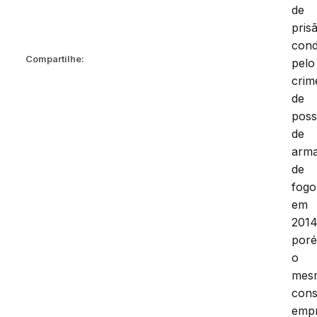
de
pris
cond
Compartilhe:
pelo
crim
de
pos
de
arm
de
fogo
em
2014
por
o
mes
cons
emp