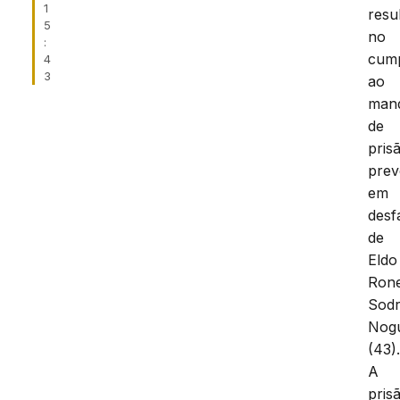
1
resu
5
no
:
cum
4
3
ao
man
de
pris
prev
em
desf
de
Eldo
Ron
Sod
Nogu
(43)
A
pris