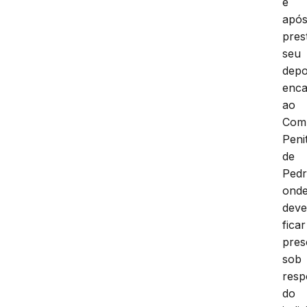
e
apó
pres
seu
depo
enc
ao
Com
Peni
de
Pedr
ond
dev
ficar
pres
sob
resp
do