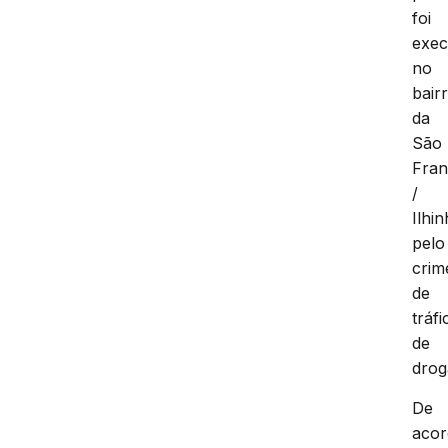
foi
exec
no
bair
da
São
Fran
/
Ilhin
pelo
crim
de
tráfi
de
drog
De
aco