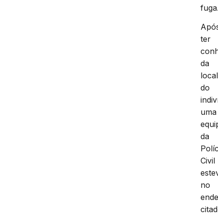
fuga
Apó
ter
con
da
loca
do
indi
uma
equi
da
Políc
Civil
este
no
end
citad