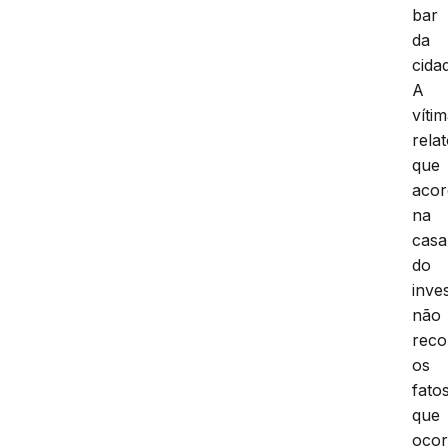
bar
da
cida
A
víti
rela
que
aco
na
casa
do
inve
não
reco
os
fato
que
oco