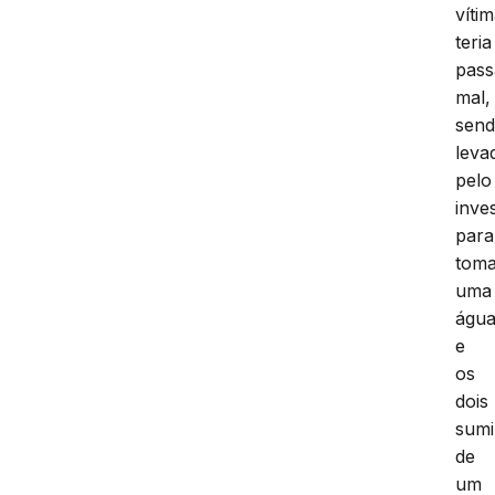
víti
teria
pas
mal,
sen
leva
pelo
inve
para
tom
uma
águ
e
os
dois
sum
de
um