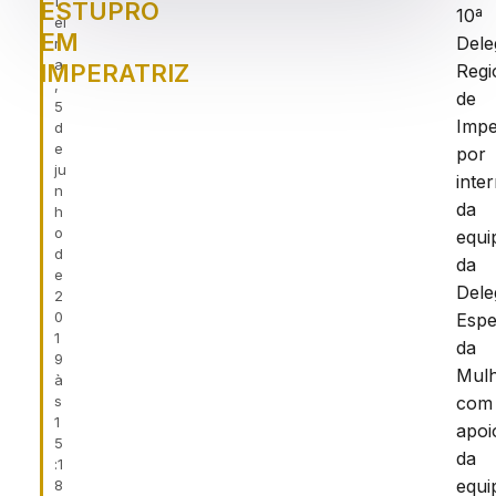
f
ESTUPRO
10ª
ei
EM
Dele
r
a
IMPERATRIZ
Regi
,
de
5
Impe
d
e
por
ju
inte
n
da
h
o
equi
d
da
e
Dele
2
0
Espe
1
da
9
Mulh
à
s
com
1
apoi
5
da
:1
equi
8