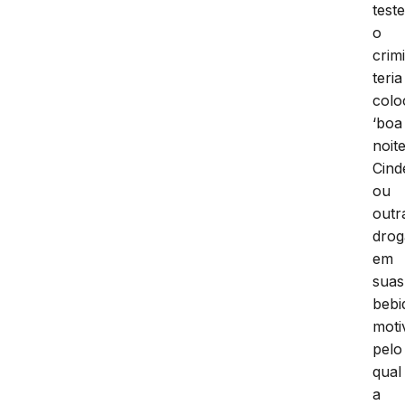
test
o
crim
teria
colo
‘boa
noit
Cind
ou
outr
drog
em
suas
bebi
moti
pelo
qual
a