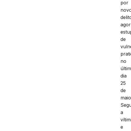
por
nov
delit
agor
estu
de
vuln
prat
no
últi
dia
25
de
maio
Seg
a
víti
e