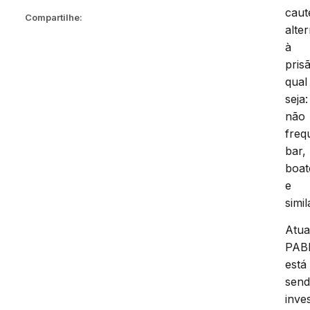
caut
Compartilhe:
alte
à
pris
qual
seja:
não
freq
bar,
boat
e
simil
Atua
PAB
está
sen
inve