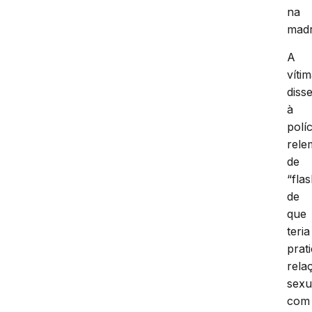
na
madr
A
víti
diss
à
políc
rele
de
“fla
de
que
teria
prat
rela
sexu
com