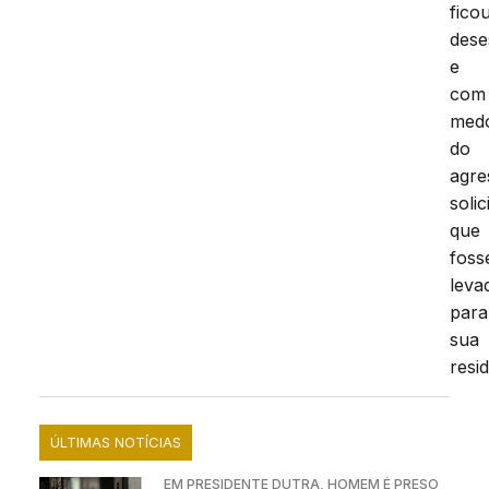
fico
dese
e
com
med
do
agre
soli
que
foss
leva
para
sua
resi
ÚLTIMAS NOTÍCIAS
EM PRESIDENTE DUTRA, HOMEM É PRESO