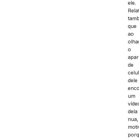
ele.
Rela
tam
que
ao
olha
o
apar
de
celu
dele
enco
um
víde
dela
nua,
moti
por