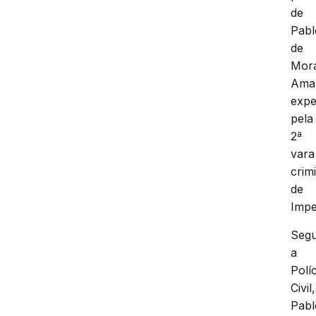
de
Pabl
de
Mora
Ama
expe
pela
2ª
vara
crim
de
Impe
Seg
a
Políc
Civil,
Pabl