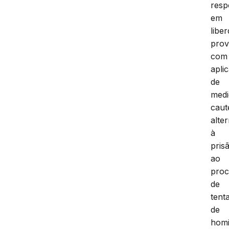
res
em
libe
prov
com
apli
de
medi
caut
alte
à
pris
ao
proc
de
tenta
de
homi