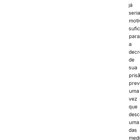
já
seri
moti
sufi
para
a
decr
de
sua
pris
prev
uma
vez
que
desc
uma
das
medi