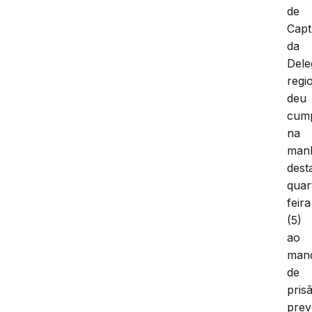
de
Capt
da
Dele
regi
deu
cum
na
man
dest
quar
feira
(5)
ao
man
de
pris
prev