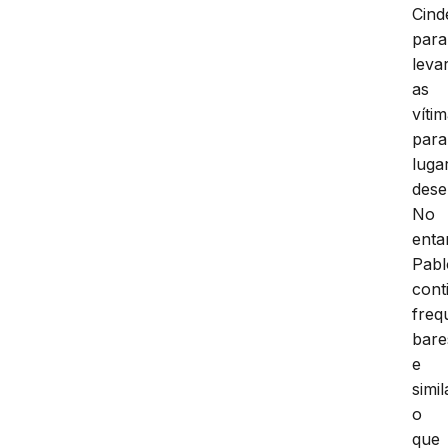
Cind
para
leva
as
víti
para
luga
dese
No
enta
Pabl
cont
freq
bare
e
simil
o
que