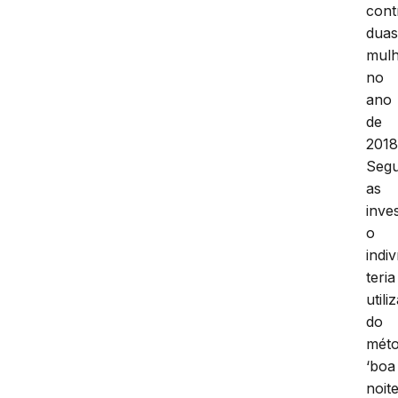
cont
dua
mulh
no
ano
de
2018
Seg
as
inve
o
indi
teria
utili
do
mét
‘boa
noit