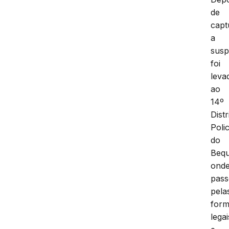
de
capt
a
susp
foi
leva
ao
14º
Distr
Polic
do
Bequ
ond
pas
pela
form
legai