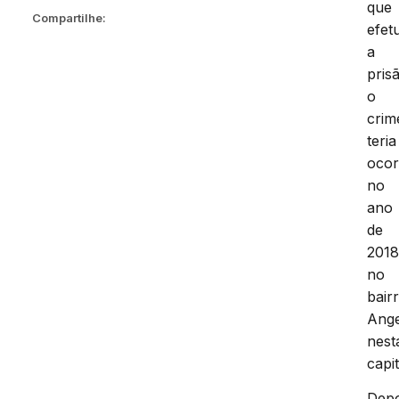
que
Compartilhe:
efet
a
pris
o
crim
teria
ocor
no
ano
de
2018
no
bair
Ange
nest
capit
Depo