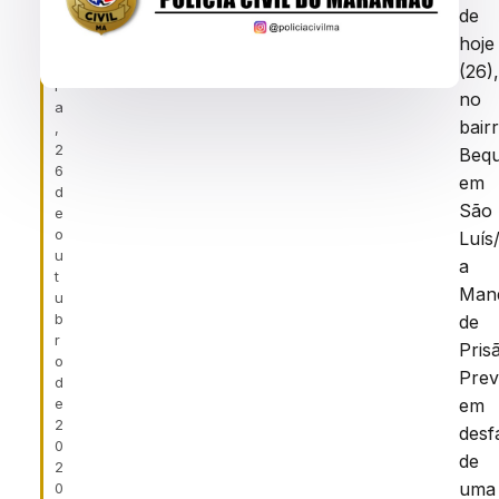
a
SÃO
de
-
LUÍS
hoje
f
ei
(26)
r
no
a
bair
,
2
Bequ
6
em
d
São
e
o
Luís
u
a
t
Man
u
b
de
r
Pris
o
Prev
d
e
em
2
desf
0
de
2
uma
0