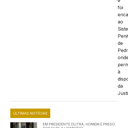
e
foi
enc
ao
Sist
Peni
de
Pedr
ond
per
à
disp
da
Just
ÚLTIMAS NOTÍCIAS
EM PRESIDENTE DUTRA, HOMEM É PRESO