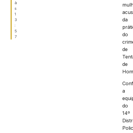
à
mulh
s
acu
1
da
3
:
prát
5
do
7
crim
de
Tent
de
Homi
Con
a
equi
do
14º
Distr
Polic