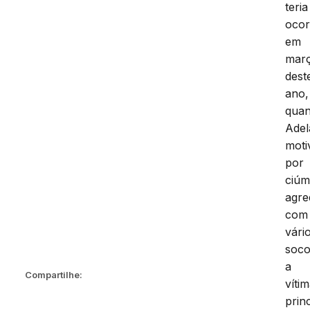
teria
ocor
em
mar
dest
ano,
qua
Adel
moti
por
ciúm
agre
com
vári
soc
a
Compartilhe:
vítim
prin