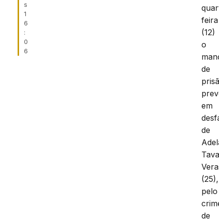
s
quar
1
feira
6
(12)
:
0
o
6
man
de
pris
prev
em
desf
de
Adel
Tava
Vera
(25),
pelo
crim
de