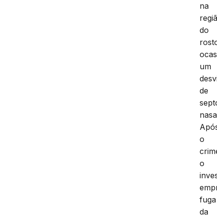
na
regi
do
rost
ocas
um
desv
de
sept
nasa
Apó
o
crim
o
inve
emp
fuga
da