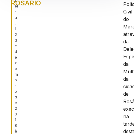
f
ROSÁRIO
Políc
ei
Civil
r
a
do
,
Mar
1
atra
2
d
da
e
Dele
d
Espe
e
z
da
e
Mul
m
da
b
r
cida
o
de
d
Rosá
e
2
exec
0
na
1
tard
8
dest
à