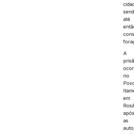
cida
sen
até
entã
cons
fora
A
pris
ocor
no
Pov
Itam
em
Rosá
apó
as
auto