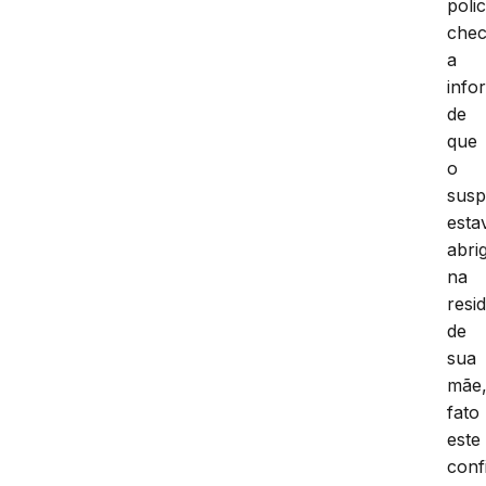
polic
che
a
info
de
que
o
susp
esta
abri
na
resi
de
sua
mãe
fato
este
conf