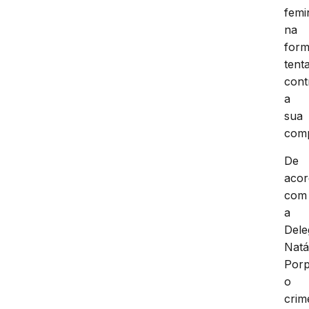
femi
na
for
tent
cont
a
sua
comp
De
aco
com
a
Dele
Natá
Porp
o
crim