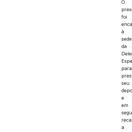
O
pres
foi
enc
à
sede
da
Dele
Espe
para
pres
seu
depo
e
em
segu
reca
a