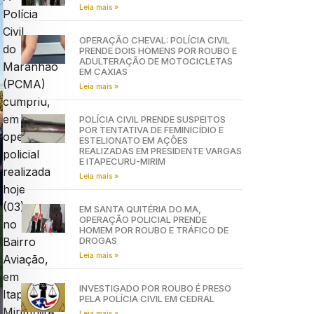
Leia mais »
Polícia
Civil
OPERAÇÃO CHEVAL: POLÍCIA CIVIL
do
PRENDE DOIS HOMENS POR ROUBO E
ADULTERAÇÃO DE MOTOCICLETAS
Maranhão
EM CAXIAS
(PCMA)
Leia mais »
cumpriu,
em
POLÍCIA CIVIL PRENDE SUSPEITOS
POR TENTATIVA DE FEMINICÍDIO E
operação
ESTELIONATO EM AÇÕES
REALIZADAS EM PRESIDENTE VARGAS
policial
E ITAPECURU-MIRIM
realizada
Leia mais »
hoje
(03),
EM SANTA QUITÉRIA DO MA,
OPERAÇÃO POLICIAL PRENDE
no
HOMEM POR ROUBO E TRÁFICO DE
DROGAS
Bairro
Leia mais »
Aviação,
em
INVESTIGADO POR ROUBO É PRESO
Itapecuru
PELA POLÍCIA CIVIL EM CEDRAL
Mirim/MA,
Leia mais »