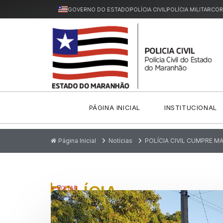
GOVERNO DO ESTADO
POLÍCIA CIVIL
POLÍCIA MILITAR
COR
PÁGINA INICIAL
INSTITUCIONAL
Página Inicial
Notícias
POLÍCIA CIVIL CUMPRE 
POLÍCIA
P
VOLTAR
u
CIVIL
bl
ic