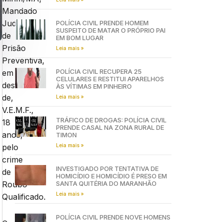
Mandado
Judicial
POLÍCIA CIVIL PRENDE HOMEM
SUSPEITO DE MATAR O PRÓPRIO PAI
de
EM BOM LUGAR
Prisão
Leia mais »
Preventiva,
POLÍCIA CIVIL RECUPERA 25
em
CELULARES E RESTITUI APARELHOS
desfavor
ÀS VÍTIMAS EM PINHEIRO
de,
Leia mais »
V.E.M.F.,
TRÁFICO DE DROGAS: POLÍCIA CIVIL
18
PRENDE CASAL NA ZONA RURAL DE
anos,
TIMON
Leia mais »
pelo
crime
INVESTIGADO POR TENTATIVA DE
de
HOMICÍDIO E HOMICÍDIO É PRESO EM
SANTA QUITÉRIA DO MARANHÃO
Roubo
Leia mais »
Qualificado.
POLÍCIA CIVIL PRENDE NOVE HOMENS