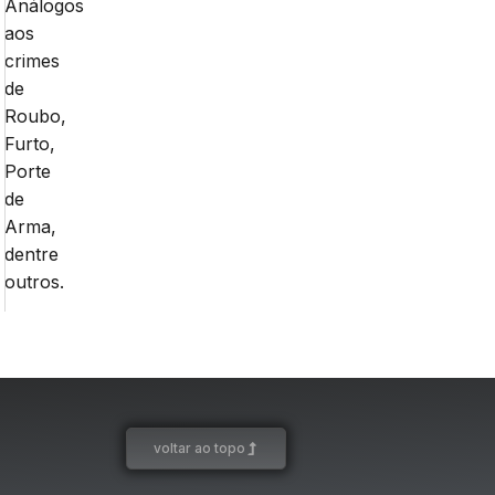
Análogos
aos
crimes
de
Roubo,
Furto,
Porte
de
Arma,
dentre
outros.
voltar ao topo