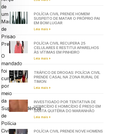
de
um
POLÍCIA CIVIL PRENDE HOMEM
SUSPEITO DE MATAR O PRÓPRIO PAI
Mandado
EM BOM LUGAR
de
Leia mais »
Prisão
POLÍCIA CIVIL RECUPERA 25
Preventiva.
CELULARES E RESTITUI APARELHOS
ÀS VÍTIMAS EM PINHEIRO
O
Leia mais »
mandado
foi
TRÁFICO DE DROGAS: POLÍCIA CIVIL
PRENDE CASAL NA ZONA RURAL DE
cumprido
TIMON
por
Leia mais »
meio
da
INVESTIGADO POR TENTATIVA DE
HOMICÍDIO E HOMICÍDIO É PRESO EM
Superintendência
SANTA QUITÉRIA DO MARANHÃO
de
Leia mais »
Polícia
Civil
POLÍCIA CIVIL PRENDE NOVE HOMENS