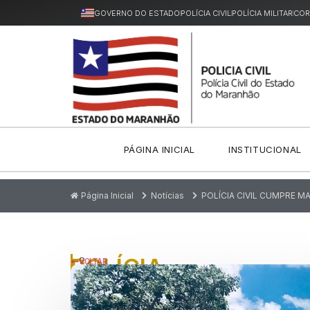
GOVERNO DO ESTADO
POLÍCIA CIVIL
POLÍCIA MILITAR
COR
PÁGINA INICIAL
INSTITUCIONAL
Página Inicial
Notícias
POLÍCIA CIVIL CUMPRE 
POLÍCIA
P
VOLTAR
u
CIVIL
bl
ic