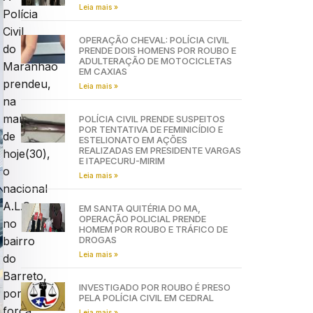
Leia mais »
Polícia
Civil
OPERAÇÃO CHEVAL: POLÍCIA CIVIL
do
PRENDE DOIS HOMENS POR ROUBO E
ADULTERAÇÃO DE MOTOCICLETAS
Maranhão
EM CAXIAS
prendeu,
Leia mais »
na
manhã
POLÍCIA CIVIL PRENDE SUSPEITOS
POR TENTATIVA DE FEMINICÍDIO E
de
ESTELIONATO EM AÇÕES
REALIZADAS EM PRESIDENTE VARGAS
hoje(30),
E ITAPECURU-MIRIM
o
Leia mais »
nacional
A.L.C.
EM SANTA QUITÉRIA DO MA,
OPERAÇÃO POLICIAL PRENDE
no
HOMEM POR ROUBO E TRÁFICO DE
DROGAS
bairro
Leia mais »
do
Barreto,
INVESTIGADO POR ROUBO É PRESO
por
PELA POLÍCIA CIVIL EM CEDRAL
força
Leia mais »