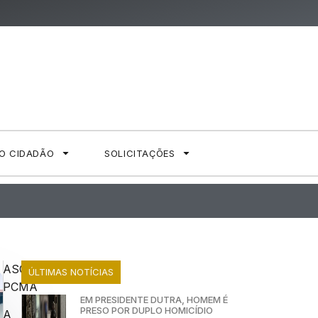
AO CIDADÃO
SOLICITAÇÕES
ASCOM
ÚLTIMAS NOTÍCIAS
PCMA
EM PRESIDENTE DUTRA, HOMEM É
PRESO POR DUPLO HOMICÍDIO
A