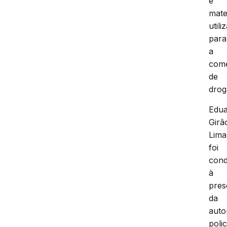
e
mate
utili
para
a
come
de
drog
Edu
Girâ
Lima
foi
cond
à
pres
da
auto
polic