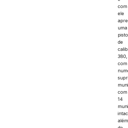
com
ele
apre
uma
pisto
de
cali
380,
com
num
supr
muni
com
14
mun
intac
alé
de