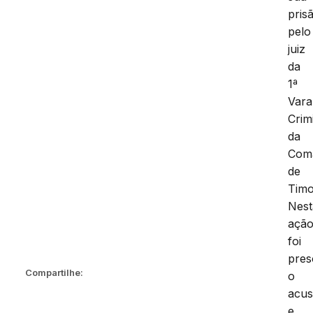
pris
pelo
juiz
da
1ª
Vara
Crim
da
Com
de
Timo
Nest
açã
foi
pres
Compartilhe:
o
acu
e