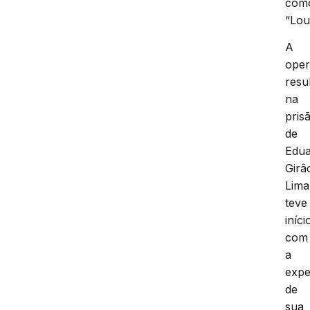
com
“Lou
A
ope
resu
na
pris
de
Edu
Girâ
Lima
teve
iníci
com
a
expe
de
sua