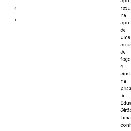
apr
1
resu
4
:1
na
3
apr
de
uma
arm
de
fogo
e
aind
na
pris
de
Edu
Girâ
Lima
conh