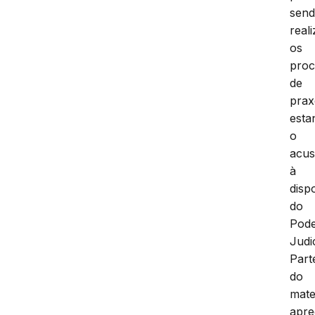
sen
real
os
proc
de
prax
esta
o
acu
à
disp
do
Pod
Judic
Part
do
mate
apre