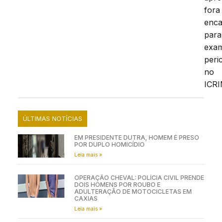
fora
enc
para
exa
peric
no
ICRI
ÚLTIMAS NOTÍCIAS
EM PRESIDENTE DUTRA, HOMEM É PRESO
POR DUPLO HOMICÍDIO
Leia mais »
OPERAÇÃO CHEVAL: POLÍCIA CIVIL PRENDE
DOIS HOMENS POR ROUBO E
ADULTERAÇÃO DE MOTOCICLETAS EM
CAXIAS
Leia mais »