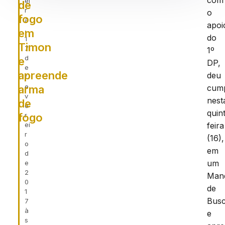
com
ei
de
r
o
fogo
a
apoi
,
em
do
1
Timon
7
1º
d
e
DP,
e
apreende
deu
f
e
arma
cum
v
nest
de
e
quin
fogo
r
ei
feira
r
(16),
o
em
d
um
e
2
Man
0
de
1
Bus
7
à
e
s