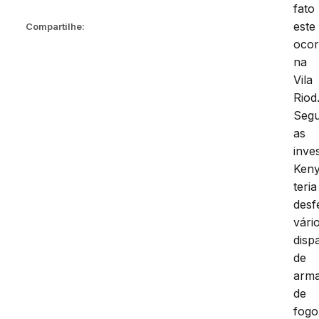
fato
este
Compartilhe:
ocor
na
Vila
Riod
Seg
as
inve
Ken
teria
desf
vári
disp
de
arm
de
fogo