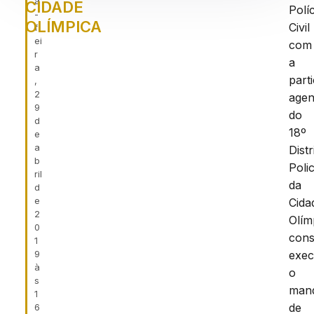
a
CIDADE
Políc
-
OLÍMPICA
Civil
f
ei
com
r
a
a
part
,
2
agen
9
do
d
18º
e
a
Distr
b
Polic
ril
da
d
e
Cida
2
Olím
0
cons
1
9
exec
à
o
s
man
1
de
6