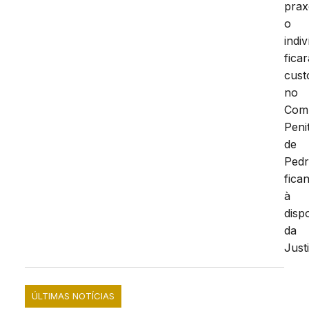
prax
o
indi
ficar
cust
no
Com
Peni
de
Pedr
fica
à
disp
da
Just
ÚLTIMAS NOTÍCIAS