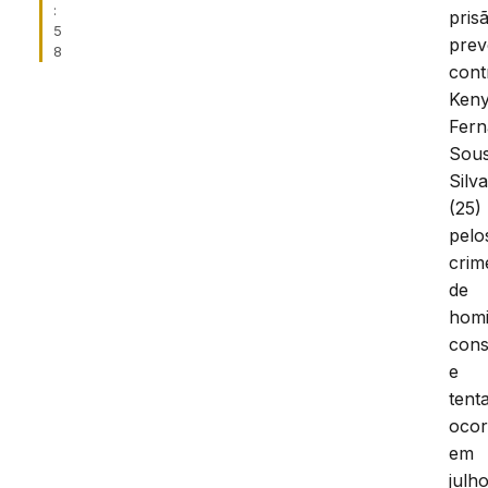
:
pris
5
prev
8
cont
Ken
Fer
Sou
Silv
(25)
pelo
crim
de
homi
con
e
tent
ocor
em
julh