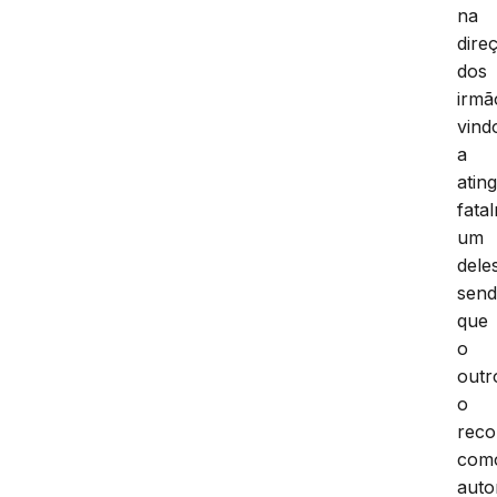
na
dire
dos
irmã
vind
a
ating
fata
um
dele
sen
que
o
outr
o
rec
com
auto