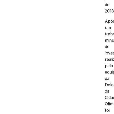
de
2018
Apó
um
trab
minu
de
inve
real
pela
equi
da
Dele
da
Cida
Olím
foi