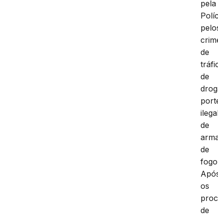
pela
Políc
pelo
crim
de
tráfi
de
drog
port
ilega
de
arm
de
fogo
Apó
os
proc
de