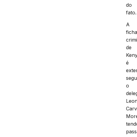
do
fato.
A
fich
crim
de
Ken
é
exte
seg
o
dele
Leo
Carv
More
tend
pass