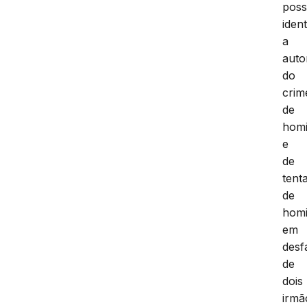
poss
ident
a
auto
do
crim
de
homi
e
de
tenta
de
homi
em
desf
de
dois
irmã