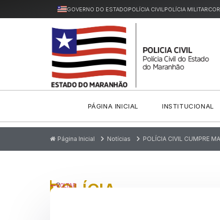
GOVERNO DO ESTADO
POLÍCIA CIVIL
POLÍCIA MILITAR
COR
PÁGINA INICIAL
INSTITUCIONAL
Página Inicial
Notícias
POLÍCIA CIVIL CUMPRE M
POLÍCIA
P
VOLTAR
u
CIVIL
bl
ic