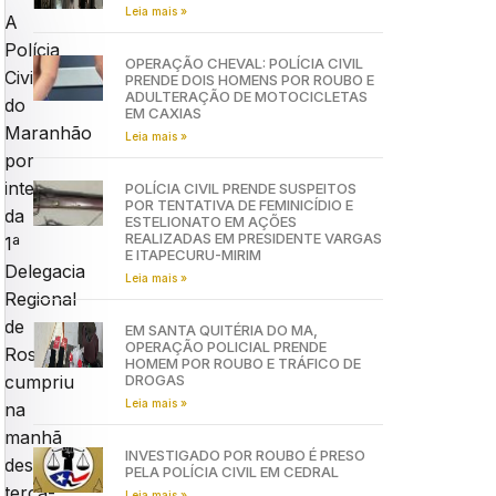
Leia mais »
A
Polícia
OPERAÇÃO CHEVAL: POLÍCIA CIVIL
Civil
PRENDE DOIS HOMENS POR ROUBO E
ADULTERAÇÃO DE MOTOCICLETAS
do
EM CAXIAS
Maranhão
Leia mais »
por
intermédio
POLÍCIA CIVIL PRENDE SUSPEITOS
POR TENTATIVA DE FEMINICÍDIO E
da
ESTELIONATO EM AÇÕES
REALIZADAS EM PRESIDENTE VARGAS
1ª
E ITAPECURU-MIRIM
Delegacia
Leia mais »
Regional
de
EM SANTA QUITÉRIA DO MA,
OPERAÇÃO POLICIAL PRENDE
Rosário,
HOMEM POR ROUBO E TRÁFICO DE
DROGAS
cumpriu
Leia mais »
na
manhã
INVESTIGADO POR ROUBO É PRESO
desta
PELA POLÍCIA CIVIL EM CEDRAL
terça-
Leia mais »