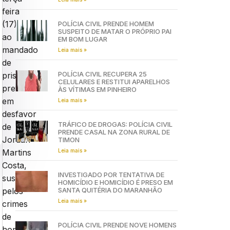
feira
(17),
POLÍCIA CIVIL PRENDE HOMEM
SUSPEITO DE MATAR O PRÓPRIO PAI
ao
EM BOM LUGAR
mandado
Leia mais »
de
POLÍCIA CIVIL RECUPERA 25
prisão
CELULARES E RESTITUI APARELHOS
preventiva
ÀS VÍTIMAS EM PINHEIRO
em
Leia mais »
desfavor
TRÁFICO DE DROGAS: POLÍCIA CIVIL
de
PRENDE CASAL NA ZONA RURAL DE
Jordan
TIMON
Leia mais »
Martins
Costa,
INVESTIGADO POR TENTATIVA DE
suspeito
HOMICÍDIO E HOMICÍDIO É PRESO EM
SANTA QUITÉRIA DO MARANHÃO
pelos
Leia mais »
crimes
de
POLÍCIA CIVIL PRENDE NOVE HOMENS
homicídio