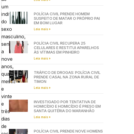
um
indivíduo
POLÍCIA CIVIL PRENDE HOMEM
SUSPEITO DE MATAR O PRÓPRIO PAI
do
EM BOM LUGAR
sexo
Leia mais »
masculino,
POLÍCIA CIVIL RECUPERA 25
sentenciado
CELULARES E RESTITUI APARELHOS
a
ÀS VÍTIMAS EM PINHEIRO
nove
Leia mais »
anos,
TRÁFICO DE DROGAS: POLÍCIA CIVIL
quatro
PRENDE CASAL NA ZONA RURAL DE
meses
TIMON
Leia mais »
e
vinte
INVESTIGADO POR TENTATIVA DE
e
HOMICÍDIO E HOMICÍDIO É PRESO EM
SANTA QUITÉRIA DO MARANHÃO
três
Leia mais »
dias
de
POLÍCIA CIVIL PRENDE NOVE HOMENS
reclusão,