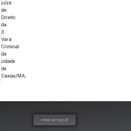
juíza
de
Direito
da
3
Vara
Criminal
da
cidade
de
Caxias/MA.
voltar ao topo