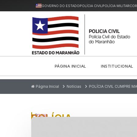
GOVERNO DO ESTADO
POLÍCIA CIVIL
POLÍCIA MILITAR
COR
PÁGINA INICIAL
INSTITUCIONAL
Página Inicial
Notícias
POLÍCIA CIVIL CUMPRE 
POLÍCIA
P
VOLTAR
u
CIVIL
bl
ic