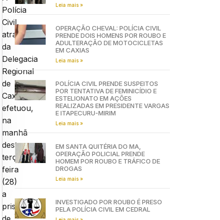
Leia mais »
Polícia
Civil,
OPERAÇÃO CHEVAL: POLÍCIA CIVIL
através
PRENDE DOIS HOMENS POR ROUBO E
ADULTERAÇÃO DE MOTOCICLETAS
da
EM CAXIAS
Delegacia
Leia mais »
Regional
de
POLÍCIA CIVIL PRENDE SUSPEITOS
POR TENTATIVA DE FEMINICÍDIO E
Caxias,
ESTELIONATO EM AÇÕES
REALIZADAS EM PRESIDENTE VARGAS
efetuou,
E ITAPECURU-MIRIM
na
Leia mais »
manhã
desta
EM SANTA QUITÉRIA DO MA,
OPERAÇÃO POLICIAL PRENDE
terça-
HOMEM POR ROUBO E TRÁFICO DE
DROGAS
feira
Leia mais »
(28)
a
INVESTIGADO POR ROUBO É PRESO
prisão
PELA POLÍCIA CIVIL EM CEDRAL
de
Leia mais »