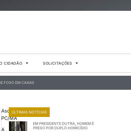
AO CIDADÃO
SOLICITAÇÕES
DE FOGO EM CAXIAS
Ascom
ÚLTIMAS NOTÍCIAS
PC/MA
EM PRESIDENTE DUTRA, HOMEM É
PRESO POR DUPLO HOMICÍDIO
A