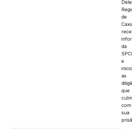
Dele
Regi
de
Caxi
rec
info
da
SPCI
e
inici
as
dilig
que
culm
com
sua
pris