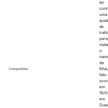
ter
cont
uma
quad
de
traf
para
mata
o
nam
da
filha
Compartilhe:
fato
ocor
em
18/0
em
Duq