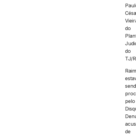
Paul
Césa
Vieir
do
Plan
Judi
do
TJ/R
Rai
esta
sen
pro
pelo
Disq
Denú
acu
de