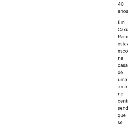
40
anos
Em
Caxi
Rai
esta
esco
na
casa
de
uma
irmã
no
cent
sen
que
se