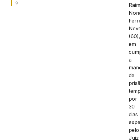
9
Rai
Non
Ferr
Nev
(60)
em
cum
a
man
de
pris
temp
por
30
dias
expe
pelo
Juiz