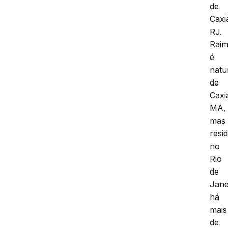
de
Caxi
RJ.
Rai
é
natu
de
Caxi
MA,
mas
resid
no
Rio
de
Jane
há
mais
de