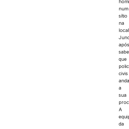
homi
num
sítio
na
loca
Jun
apó
sabe
que
polic
civis
and
a
sua
proc
A
equi
da