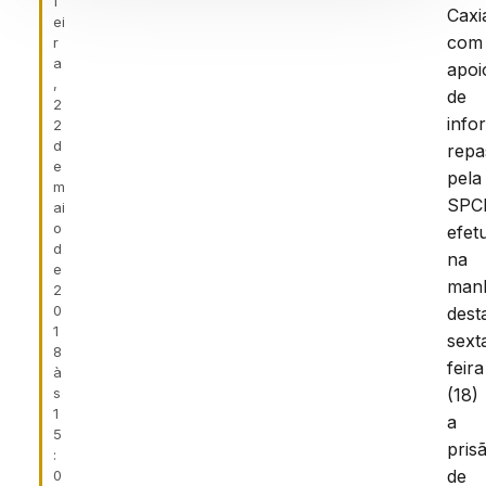
f
Caxi
ei
com
r
a
apoi
,
de
2
info
2
d
repa
e
pela
m
SPCI
ai
o
efet
d
na
e
man
2
0
dest
1
sext
8
feira
à
s
(18)
1
a
5
pris
:
de
0