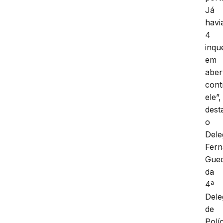
Já
hav
4
inqu
em
aber
cont
ele”,
dest
o
Dele
Fer
Gued
da
4ª
Dele
de
Políc