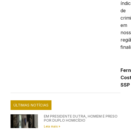
índi
de
crim
em
nos
regiã
final
Fer
Cos
SSP
ÚLTIMAS NOTÍCIAS
EM PRESIDENTE DUTRA, HOMEM É PRESO
POR DUPLO HOMICÍDIO
Leia mais »