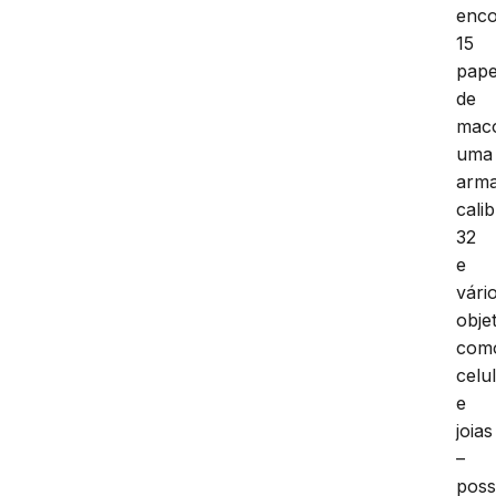
enco
15
pape
de
mac
uma
arm
cali
32
e
vári
obje
com
celu
e
joias
–
poss