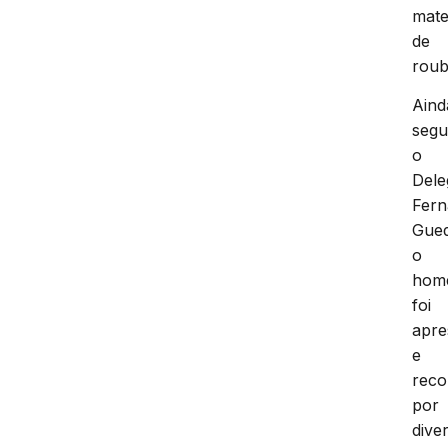
mate
de
roub
Aind
seg
o
Dele
Fer
Gued
o
hom
foi
apre
e
reco
por
dive