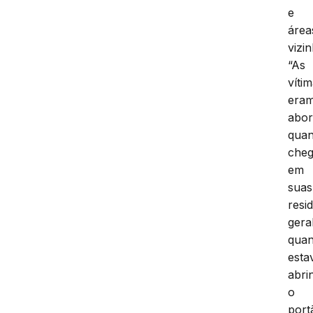
e
área
vizi
“As
víti
era
abor
qua
che
em
suas
resi
gera
qua
est
abri
o
port