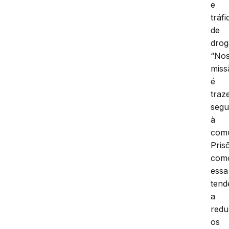
e
tráfi
de
drog
“No
miss
é
traz
segu
à
comu
Pris
com
essa
ten
a
redu
os