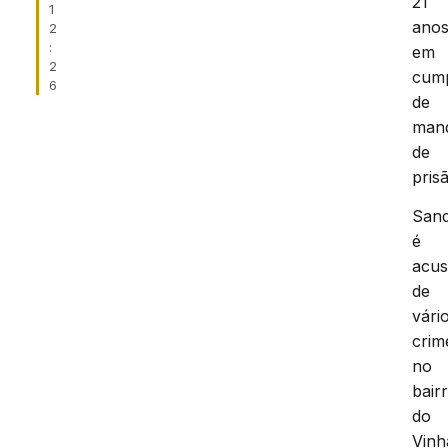
21
1
anos
2
:
em
2
cum
6
de
man
de
pris
San
é
acu
de
vári
crim
no
bair
do
Vinh