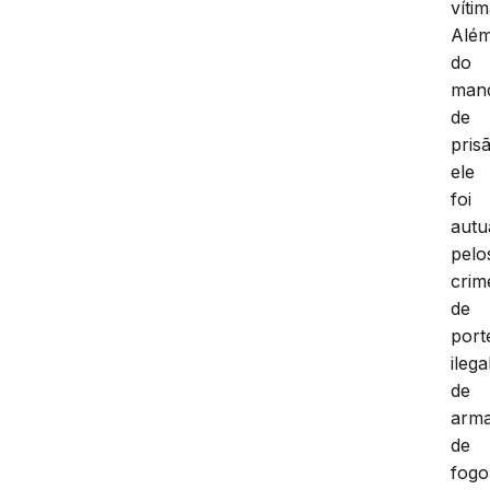
vítim
Alé
do
man
de
pris
ele
foi
autu
pelo
crim
de
port
ilega
de
arm
de
fogo