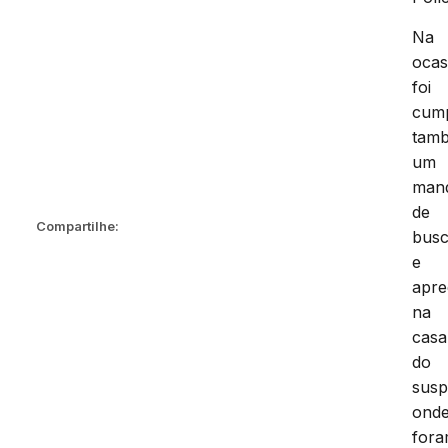
Na
ocas
foi
cum
tam
um
man
de
Compartilhe:
bus
e
apr
na
casa
do
susp
ond
for