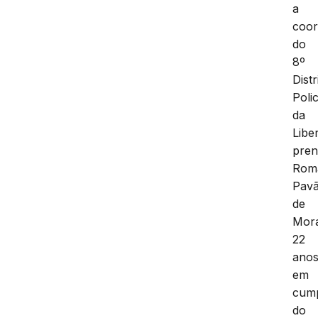
a
coo
do
8º
Distr
Polic
da
Libe
pre
Rom
Pav
de
Mor
22
anos
em
cum
do