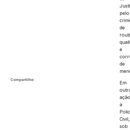
Just
pelo
crim
de
rou
qual
e
cor
de
meno
Compartilhe:
Em
outr
ação
a
Polic
Civil,
sob