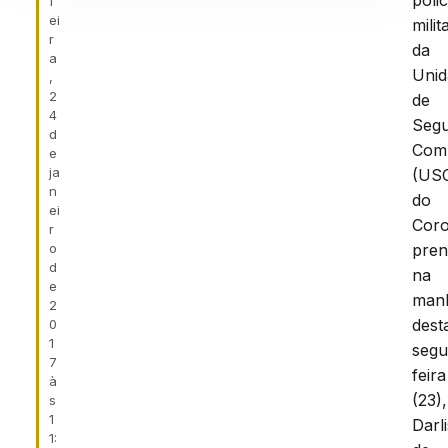
polic
f
ei
milit
r
da
a
Unid
,
2
de
4
Seg
d
Comu
e
ja
(US
n
do
ei
Coro
r
o
pren
d
na
e
man
2
dest
0
1
segu
7
feira
à
(23),
s
1
Darl
1: