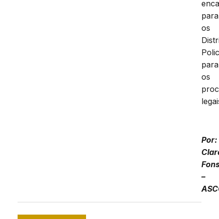
enc
para
os
Distr
Polic
para
os
proc
legai
Por:
Clar
Fon
–
ASC