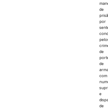
man
de
pris
por
sent
cond
pelo
crim
de
port
de
arm
com
num
supr
e
disp
de