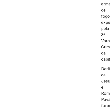
arm
de
fogo
expe
pela
3ª
Vara
Crim
da
capit
Darl
de
Jes
e
Rom
Pav
for