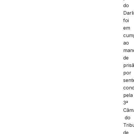
do
Darl
foi
em
cum
ao
man
de
pris
por
sent
cond
pela
3ª
Câma
do
Trib
de