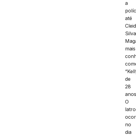
a
políc
até
Clei
Silv
Maga
mais
conh
com
“Kell
de
28
anos
O
latro
ocor
no
dia