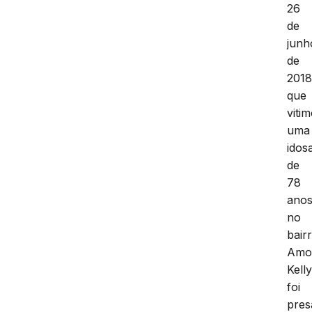
26
de
junh
de
201
que
viti
uma
idos
de
78
anos
no
bair
Amo
Kell
foi
pres