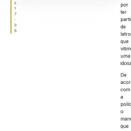
s
por
1
ter
7
part
:
0
de
6
latro
que
viti
uma
idosa
De
aco
com
a
políc
o
man
que