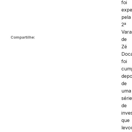
foi
expe
pela
2ª
Vara
Compartilhe:
de
Zé
Doc
foi
cum
depo
de
uma
séri
de
inve
que
levo