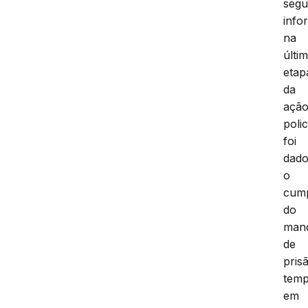
seg
info
na
últi
etap
da
açã
polic
foi
dad
o
cum
do
man
de
pris
temp
em