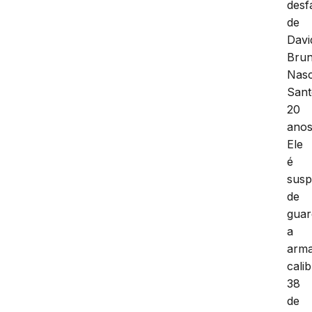
desf
de
Davi
Bru
Nas
Sant
20
anos
Ele
é
susp
de
guar
a
arm
cali
38
de