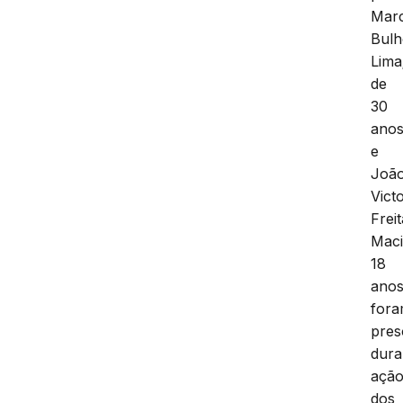
Mar
Bulh
Lima
de
30
ano
e
Joã
Vict
Frei
Maci
18
anos
for
pres
dura
açã
dos