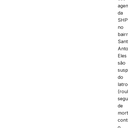
agen
da
SHP
no
bair
San
Anto
Eles
são
susp
do
latro
(rou
segu
de
mort
cont
o