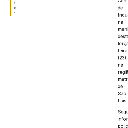
Cent
:
de
0
1
Inqu
na
man
dest
terç
feira
(23),
na
regi
metr
de
São
Luis.
Seg
info
polic