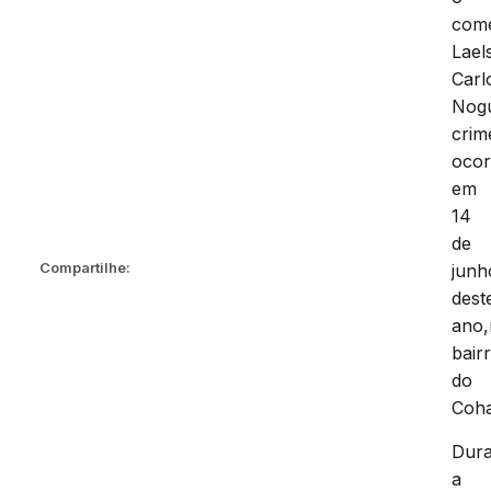
come
Lael
Carl
Nogu
crim
ocor
em
14
de
Compartilhe:
junh
dest
ano
bair
do
Coha
Dura
a