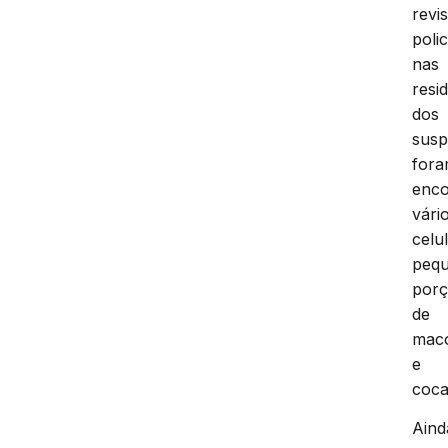
revis
polic
nas
resi
dos
susp
for
enco
vári
celu
peq
por
de
mac
e
coca
Aind