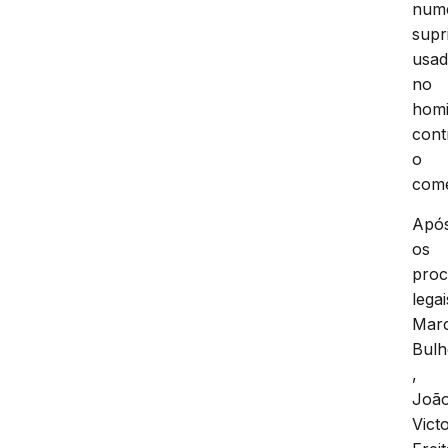
num
supr
usa
no
homi
cont
o
come
Apó
os
proc
legai
Mar
Bulh
,
Joã
Vict