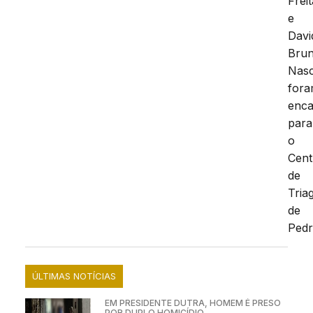
Frei
e
Davi
Bru
Nas
for
enc
para
o
Cent
de
Tria
de
Pedr
ÚLTIMAS NOTÍCIAS
EM PRESIDENTE DUTRA, HOMEM É PRESO
POR DUPLO HOMICÍDIO