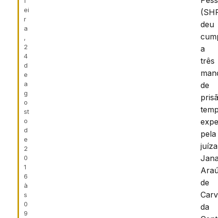
Pes
f
ei
(SH
r
deu
a
cum
,
2
a
4
três
d
man
e
a
de
g
pris
o
temp
st
o
expe
d
pela
e
juíza
2
Jana
0
1
Araú
6
de
à
Carv
s
0
da
9