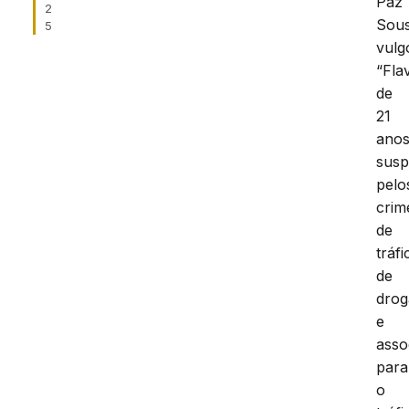
Paz
2
Sous
5
vulg
“Fla
de
21
anos
susp
pelo
crim
de
tráfi
de
drog
e
asso
para
o