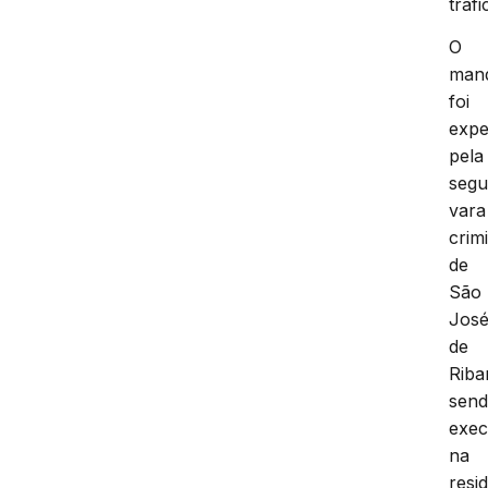
tráfi
O
man
foi
expe
pela
seg
vara
crim
de
São
Jos
de
Riba
sen
exec
na
resi