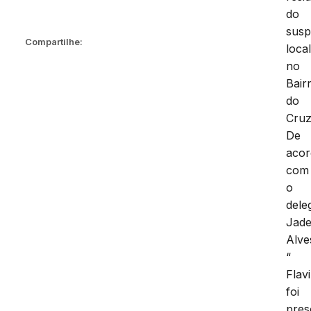
do
susp
Compartilhe:
loca
no
Bair
do
Cruz
De
aco
com
o
dele
Jade
Alve
“
Flav
foi
pres