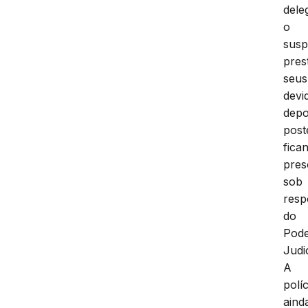
dele
o
susp
pres
seus
devi
depo
post
fica
pres
sob
resp
do
Pod
Judic
A
políc
aind