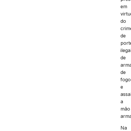
em
virt
do
crim
de
port
ilega
de
arm
de
fogo
e
assa
a
mão
arma
Na