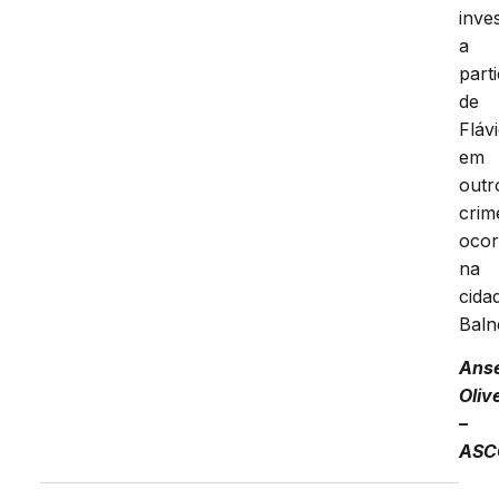
inve
a
part
de
Fláv
em
outr
crim
ocor
na
cida
Baln
Ans
Oliv
–
ASC