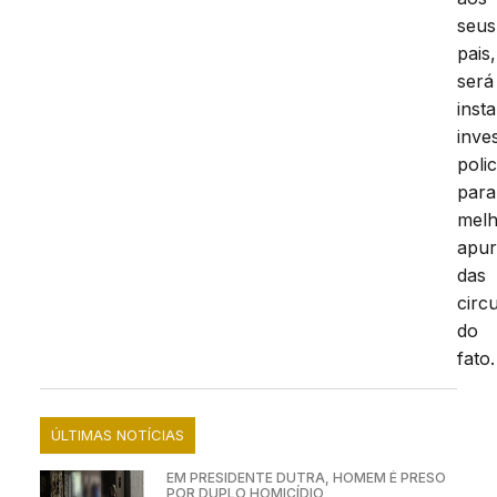
seus
pais,
será
inst
inve
polic
para
mel
apu
das
circ
do
fato.
ÚLTIMAS NOTÍCIAS
EM PRESIDENTE DUTRA, HOMEM É PRESO
POR DUPLO HOMICÍDIO