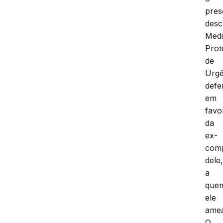
pres
desc
Med
Prot
de
Urgê
defe
em
favo
da
ex-
com
dele
a
que
ele
ame
O