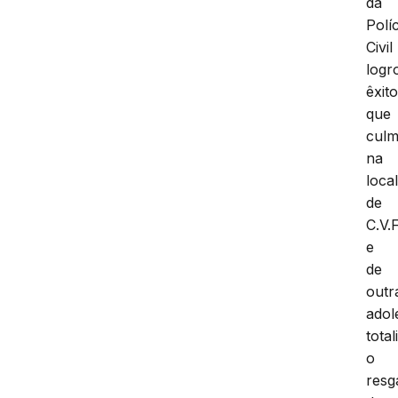
da
Políc
Civil
logr
êxit
que
culm
na
loca
de
C.V.F
e
de
outr
adol
tota
o
resg