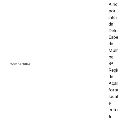
Aind
por
inte
da
Dele
Espe
da
Mulh
na
9ª
Compartilhe:
Regi
de
Açai
for
loca
e
entr
a