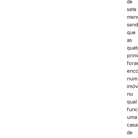
de
sete
men
sen
que
as
quat
prim
for
enco
num
imóv
no
qual
func
uma
casa
de