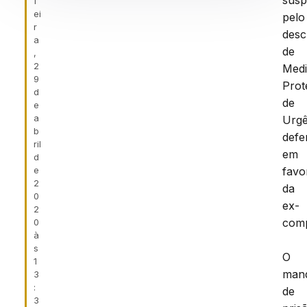
susp
f
ei
pelo
r
des
a
de
,
2
Med
9
Prot
d
de
e
a
Urgê
b
defe
ril
em
d
e
favo
2
da
0
ex-
2
comp
0
à
s
O
1
man
3
:
de
3