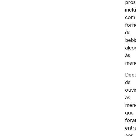
pros
incl
com
forn
de
bebi
alco
às
meno
Depo
de
ouvi
as
men
que
for
entr
aos