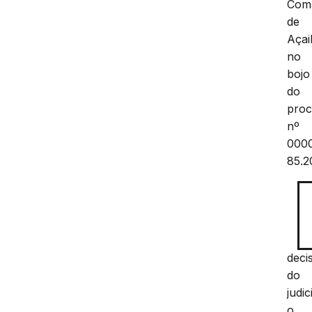
Com
de
Açai
no
bojo
do
proc
nº
000
85.2
deci
do
judic
o