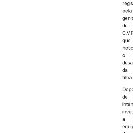
regi
pela
geni
de
C.V.F
que
noti
o
desa
da
filha
Depo
de
inte
inve
a
equi