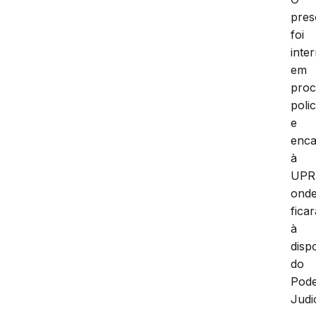
pres
foi
inte
em
proc
polic
e
enc
à
UPR
ond
ficar
à
disp
do
Pod
Judic