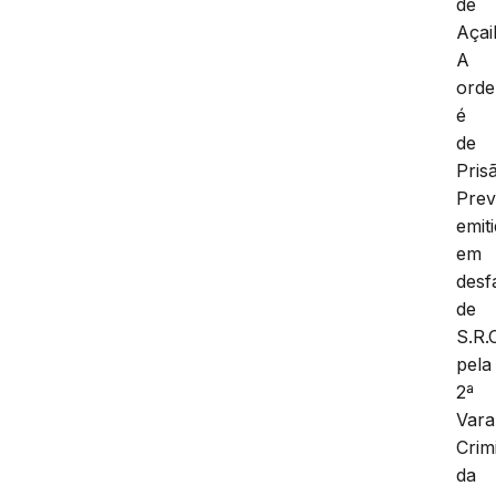
de
Açai
A
ord
é
de
Pris
Prev
emit
em
desf
de
S.R.
pela
2ª
Vara
Crim
da