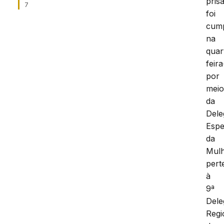
pris
7
foi
cum
na
quar
feira
por
mei
da
Dele
Espe
da
Mulh
pert
à
9ª
Dele
Regi