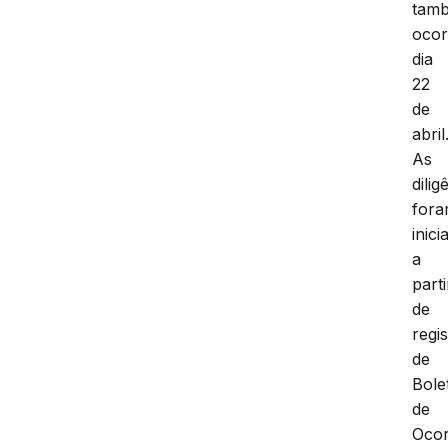
tam
ocor
dia
22
de
abril
As
dilig
for
inici
a
parti
de
regi
de
Bole
de
Ocor