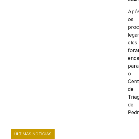
Apó
os
proc
legai
eles
for
enc
para
o
Cent
de
Tria
de
Pedr
ÚLTIMAS NOTÍCIAS