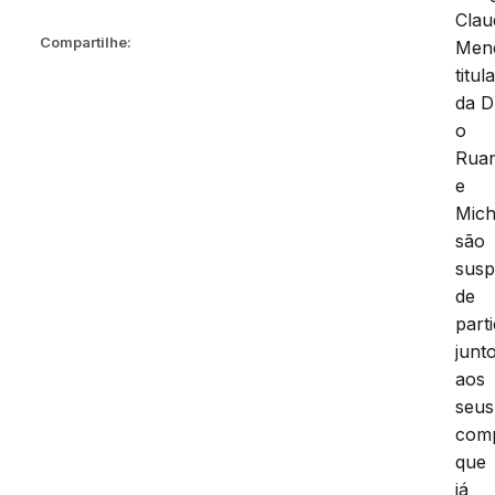
Clau
Compartilhe:
Men
titul
da D
o
Rua
e
Mich
são
susp
de
part
junt
aos
seus
comp
que
já