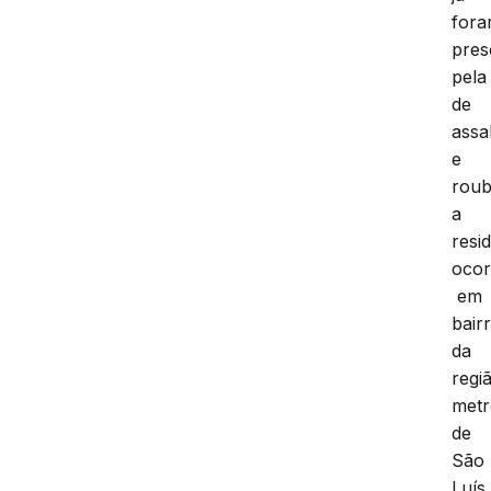
for
pres
pela
de
assa
e
rou
a
resi
ocor
em
bair
da
regi
metr
de
São
Luís.