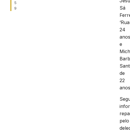
Jes
5
Sá
9
Ferr
‘Rua
24
ano
e
Mich
Bar
Sant
de
22
anos
Seg
info
repa
pelo
dele