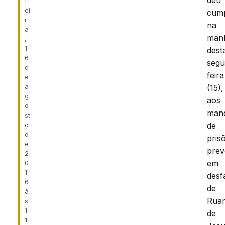
deu
f
ei
cump
r
na
a
man
,
1
dest
6
segu
d
feira
e
a
(15),
g
aos
o
man
st
o
de
d
pris
e
prev
2
em
0
1
desf
6
de
à
Ruan
s
1
de
1: