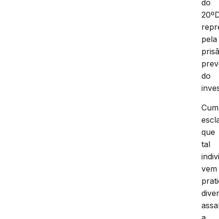
do
20º
repr
pela
pris
prev
do
inve
Cum
escl
que
tal
indi
vem
prat
dive
assa
a