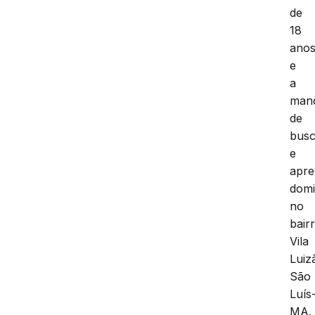
de
18
ano
e
a
man
de
bus
e
apr
domic
no
bair
Vila
Luiz
São
Luís
MA.