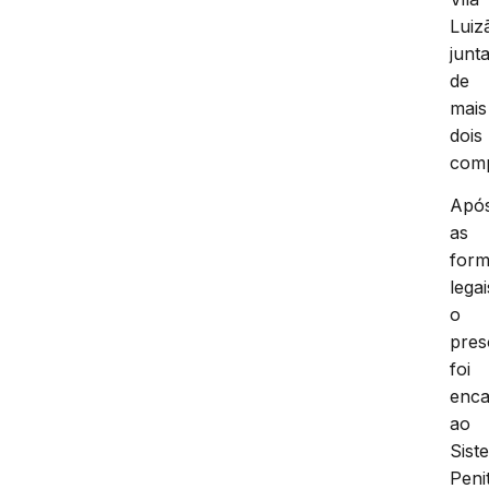
Luiz
junt
de
mais
dois
comp
Apó
as
form
legai
o
pres
foi
enc
ao
Sist
Peni