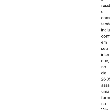
resi
e
comé
tend
incl
conf
em
seu
inte
que,
no
dia
26.0
assa
uma
farm
na
Vila