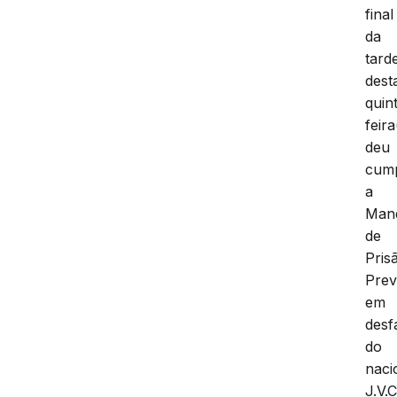
final
da
tard
dest
quin
feira
deu
cum
a
Man
de
Pris
Prev
em
desf
do
naci
J.V.C