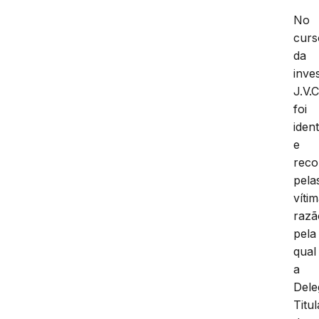
No
curs
da
inve
J.V.
foi
ident
e
reco
pela
vítim
razã
pela
qual
a
Dele
Titul