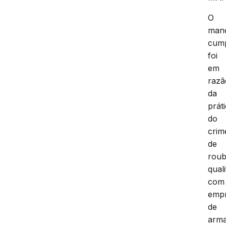
O
man
cum
foi
em
razã
da
prát
do
crim
de
rou
qual
com
emp
de
arm