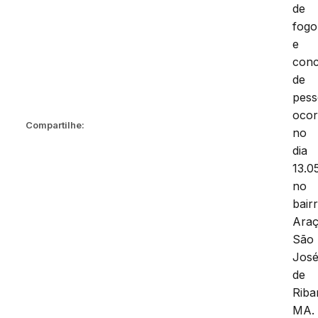
de
fogo
e
con
de
pess
ocor
Compartilhe:
no
dia
13.0
no
bair
Araç
São
Jos
de
Riba
MA.