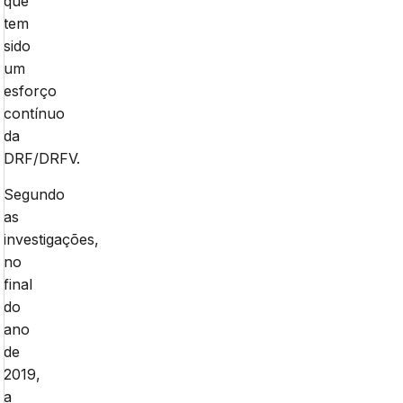
que
tem
sido
um
esforço
contínuo
da
DRF/DRFV.
Segundo
as
investigações,
no
final
do
ano
de
2019,
a