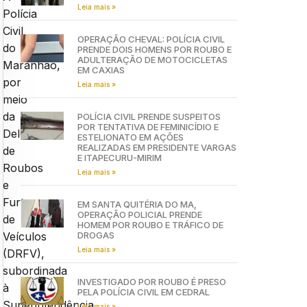
Leia mais »
Polícia
Civil
OPERAÇÃO CHEVAL: POLÍCIA CIVIL
do
PRENDE DOIS HOMENS POR ROUBO E
ADULTERAÇÃO DE MOTOCICLETAS
Maranhão,
EM CAXIAS
por
Leia mais »
meio
da
POLÍCIA CIVIL PRENDE SUSPEITOS
POR TENTATIVA DE FEMINICÍDIO E
Delegacia
ESTELIONATO EM AÇÕES
REALIZADAS EM PRESIDENTE VARGAS
de
E ITAPECURU-MIRIM
Roubos
Leia mais »
e
Furtos
EM SANTA QUITÉRIA DO MA,
OPERAÇÃO POLICIAL PRENDE
de
HOMEM POR ROUBO E TRÁFICO DE
DROGAS
Veículos
Leia mais »
(DRFV),
subordinada
INVESTIGADO POR ROUBO É PRESO
à
PELA POLÍCIA CIVIL EM CEDRAL
Superintendência
Leia mais »