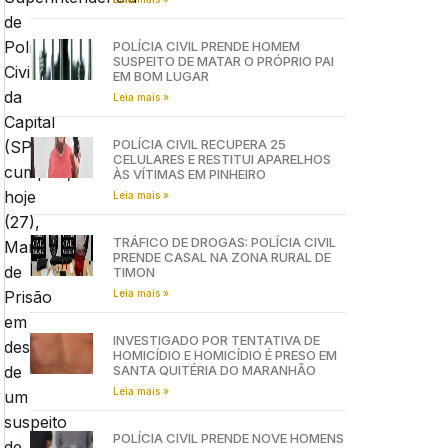
de
Polícia
POLÍCIA CIVIL PRENDE HOMEM
SUSPEITO DE MATAR O PRÓPRIO PAI
Civil
EM BOM LUGAR
da
Leia mais »
Capital
POLÍCIA CIVIL RECUPERA 25
(SPCC),
CELULARES E RESTITUI APARELHOS
cumpriu,
ÀS VÍTIMAS EM PINHEIRO
hoje
Leia mais »
(27),
TRÁFICO DE DROGAS: POLÍCIA CIVIL
Mandado
PRENDE CASAL NA ZONA RURAL DE
de
TIMON
Leia mais »
Prisão
em
INVESTIGADO POR TENTATIVA DE
desfavor
HOMICÍDIO E HOMICÍDIO É PRESO EM
SANTA QUITÉRIA DO MARANHÃO
de
Leia mais »
um
suspeito
POLÍCIA CIVIL PRENDE NOVE HOMENS
de