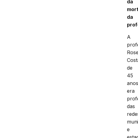
da
mor
da
prof
A
prof
Ros
Cost
de
45
anos
era
prof
das
rede
muni
e
esta