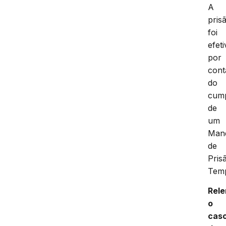
A
pris
foi
efet
por
cont
do
cum
de
um
Man
de
Pris
Temp
Rel
o
cas