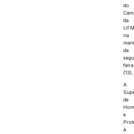
do
Cam
da
UFM
na
man
da
segu
feira
(13).
A
Supe
de
Homi
e
Prot
à