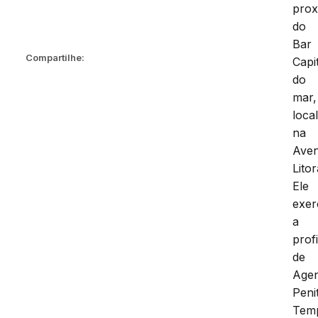
prox
do
Bar
Compartilhe:
Capi
do
mar,
loca
na
Aven
Lito
Ele
exer
a
prof
de
Age
Peni
Temp