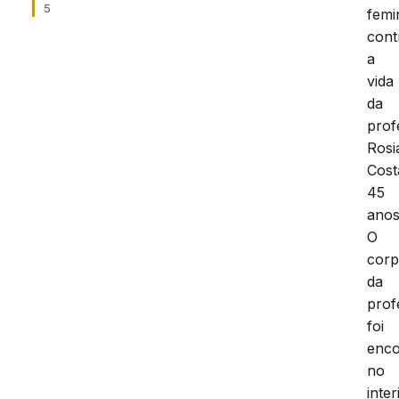
5
femin
cont
a
vida
da
prof
Rosi
Cost
45
anos
O
cor
da
prof
foi
enco
no
inter