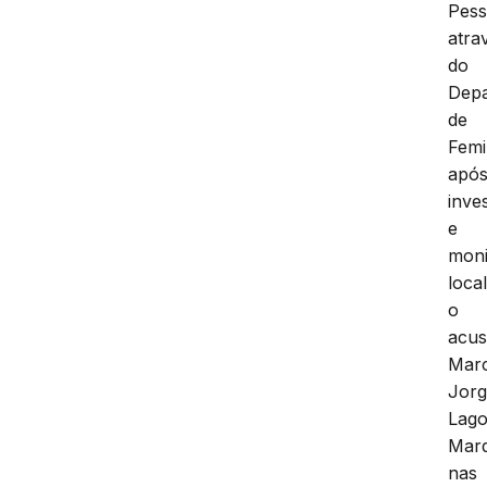
Pess
atra
do
Dep
de
Femi
apó
inve
e
moni
loca
o
acu
Marc
Jor
Lag
Mar
nas