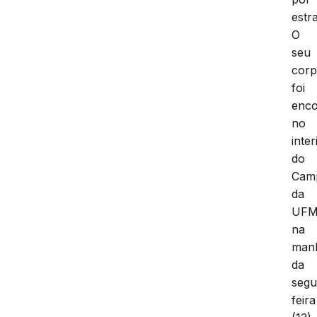
estr
O
seu
cor
foi
enco
no
inter
do
Cam
da
UFM
na
man
da
segu
feira