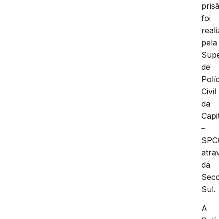
pris
foi
real
pela
Supe
de
Políc
Civil
da
Capi
–
SPC
atra
da
Secc
Sul.
A