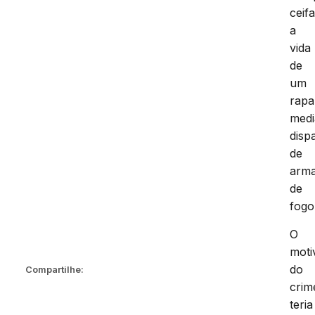
ceif
a
vida
de
um
rapa
medi
disp
de
arm
de
fogo
O
moti
do
Compartilhe:
crim
teria