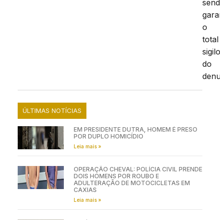
sen
gara
o
total
sigil
do
denu
ÚLTIMAS NOTÍCIAS
EM PRESIDENTE DUTRA, HOMEM É PRESO
POR DUPLO HOMICÍDIO
Leia mais »
OPERAÇÃO CHEVAL: POLÍCIA CIVIL PRENDE
DOIS HOMENS POR ROUBO E
ADULTERAÇÃO DE MOTOCICLETAS EM
CAXIAS
Leia mais »