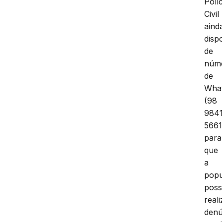
Políc
Civil
aind
dispo
de
núm
de
Wha
(98
984
5661
para
que
a
pop
pos
reali
denú