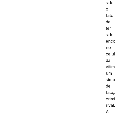
sido
o
fato
de
ter
sido
enco
no
celu
da
víti
um
símb
de
facç
crim
rival
A