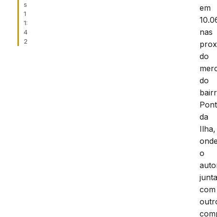
s
em
1
10.0
1:
nas
4
2
prox
do
mer
do
bair
Pont
da
Ilha,
ond
o
auto
junt
com
outr
comp