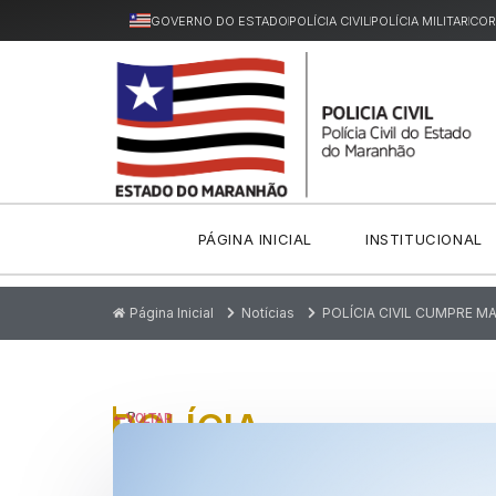
GOVERNO DO ESTADO
POLÍCIA CIVIL
POLÍCIA MILITAR
COR
PÁGINA INICIAL
INSTITUCIONAL
Página Inicial
Notícias
POLÍCIA CIVIL CUMPRE 
POLÍCIA
P
VOLTAR
u
CIVIL
bl
ic