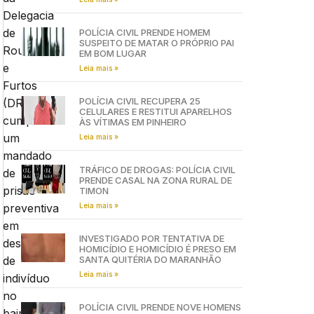
Delegacia
de
POLÍCIA CIVIL PRENDE HOMEM
SUSPEITO DE MATAR O PRÓPRIO PAI
Roubos
EM BOM LUGAR
e
Leia mais »
Furtos
POLÍCIA CIVIL RECUPERA 25
(DRF),
CELULARES E RESTITUI APARELHOS
cumpriu
ÀS VÍTIMAS EM PINHEIRO
um
Leia mais »
mandado
TRÁFICO DE DROGAS: POLÍCIA CIVIL
de
PRENDE CASAL NA ZONA RURAL DE
prisão
TIMON
Leia mais »
preventiva
em
INVESTIGADO POR TENTATIVA DE
desfavor
HOMICÍDIO E HOMICÍDIO É PRESO EM
SANTA QUITÉRIA DO MARANHÃO
de
Leia mais »
indivíduo
no
POLÍCIA CIVIL PRENDE NOVE HOMENS
bairro