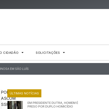
AO CIDADÃO
SOLICITAÇÕES
INOSA EM SÃO LUÍS
POR:
ÚLTIMAS NOTÍCIAS
ASCOM
EM PRESIDENTE DUTRA, HOMEM É
SSP
PRESO POR DUPLO HOMICÍDIO