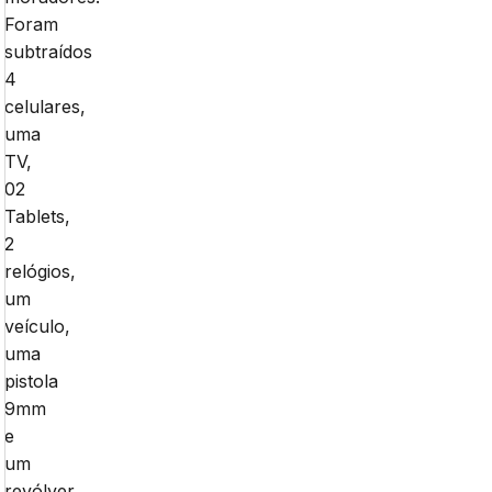
Foram
subtraídos
4
celulares,
uma
TV,
02
Tablets,
2
relógios,
um
veículo,
uma
pistola
9mm
e
um
revólver