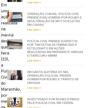
Leia mais »
Em
uma
OPERAÇÃO CHEVAL: POLÍCIA CIVIL
ação
PRENDE DOIS HOMENS POR ROUBO E
ADULTERAÇÃO DE MOTOCICLETAS
realizada
EM CAXIAS
na
Leia mais »
manhã
desta
POLÍCIA CIVIL PRENDE SUSPEITOS
POR TENTATIVA DE FEMINICÍDIO E
quinta-
ESTELIONATO EM AÇÕES
REALIZADAS EM PRESIDENTE VARGAS
feira
E ITAPECURU-MIRIM
(23),
Leia mais »
a
Polícia
EM SANTA QUITÉRIA DO MA,
OPERAÇÃO POLICIAL PRENDE
Civil
HOMEM POR ROUBO E TRÁFICO DE
DROGAS
do
Leia mais »
Maranhão,
por
INVESTIGADO POR ROUBO É PRESO
meio
PELA POLÍCIA CIVIL EM CEDRAL
da
Leia mais »