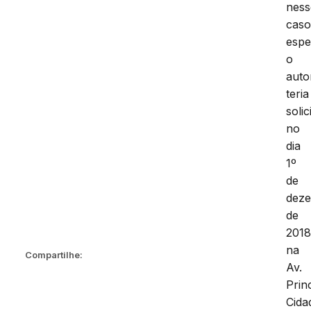
ness
cas
espe
o
auto
teria
solic
no
dia
1º
de
dez
de
2018
na
Compartilhe:
Av.
Princ
Cida