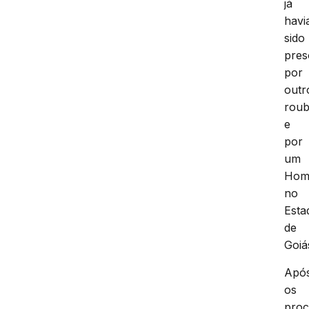
já
havi
sido
pres
por
outr
rou
e
por
um
Homi
no
Esta
de
Goiá
Apó
os
proc