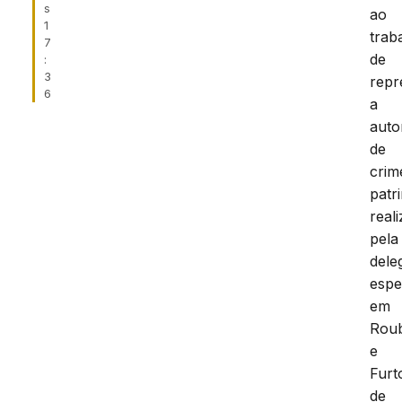
s
ao
1
trab
7
de
:
3
repr
6
a
auto
de
crim
patr
real
pela
dele
espe
em
Rou
e
Furt
de