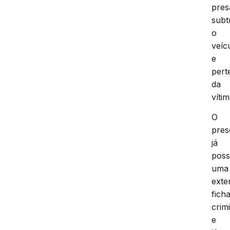
pres
subt
o
veíc
e
pert
da
vítim
O
pres
já
poss
uma
exte
fich
crim
e