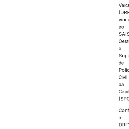
Veíc
(DRF
vinc
ao
SAI
Oest
e
Supe
de
Políc
Civil
da
Capi
(SPC
Con
a
DRF