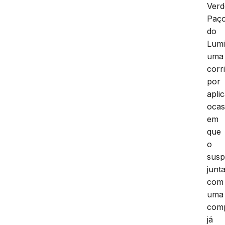
Verd
Paç
do
Lumi
uma
corr
por
aplic
ocas
em
que
o
susp
junt
com
uma
com
já