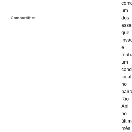
com
um
Compartilhe:
dos
assa
que
inva
e
roub
um
cond
loca
no
bairr
Rio
Anil
no
últim
mês