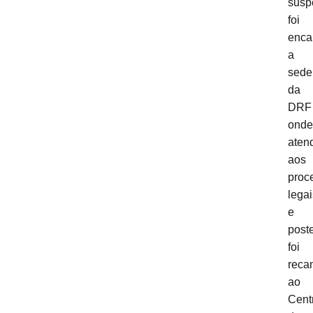
susp
foi
enca
a
sede
da
DRF
ond
aten
aos
proc
legai
e
post
foi
reca
ao
Cent