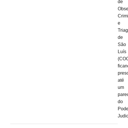
de
Obse
Crim
e
Tria
de
São
Luís
(CO
fica
pres
até
um
pare
do
Pode
Judic