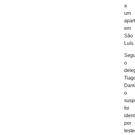
a
um
apar
em
São
Luís.
Seg
o
dele
Tiag
Dant
o
susp
foi
ident
por
test