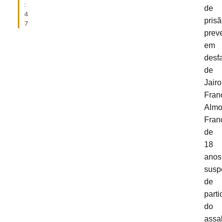
:
de
4
pris
7
prev
em
desf
de
Jair
Fran
Alm
Fran
de
18
anos
susp
de
parti
do
assa