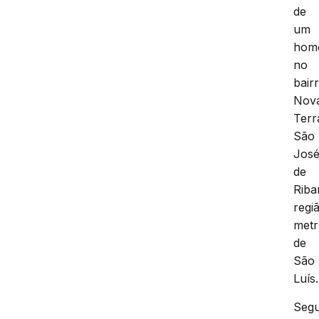
de
um
hom
no
bair
Nov
Terr
São
Jos
de
Riba
regi
metr
de
São
Luís.
Seg