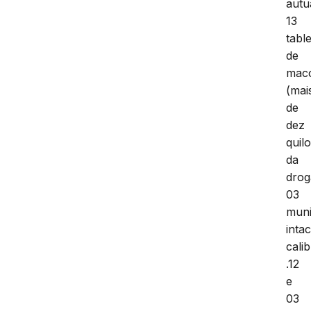
autu
13
tabl
de
mac
(mai
de
dez
quil
da
drog
03
mun
inta
cali
.12
e
03