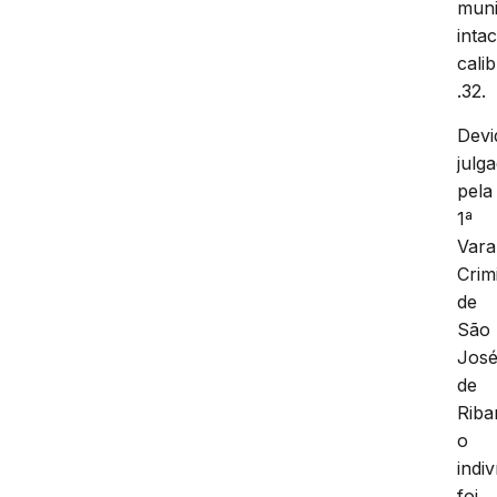
mun
inta
cali
.32.
Devi
julg
pela
1ª
Vara
Crim
de
São
Jos
de
Riba
o
indi
foi