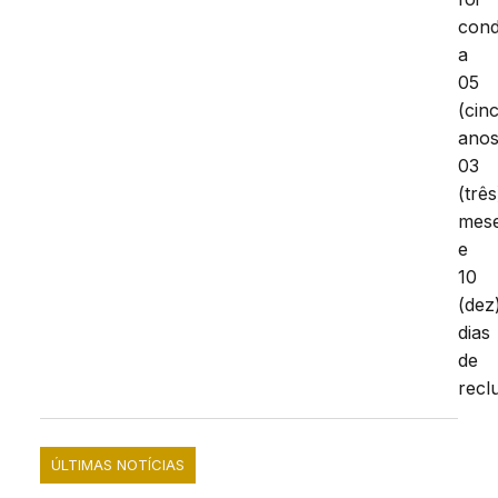
con
a
05
(cin
anos
03
(três
mes
e
10
(dez
dias
de
recl
ÚLTIMAS NOTÍCIAS