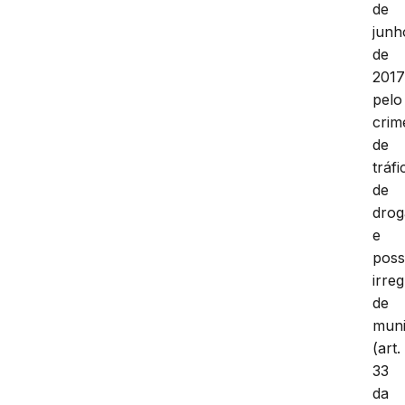
de
junh
de
201
pelo
crim
de
tráfi
de
drog
e
pos
irre
de
mun
(art.
33
da