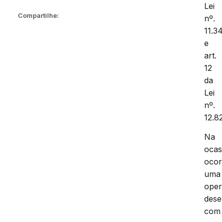
Lei
Compartilhe:
nº.
11.3
e
art.
12
da
Lei
nº.
12.8
Na
ocas
ocor
uma
ope
des
com