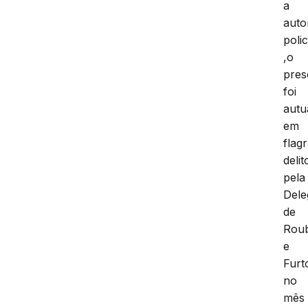
a
auto
polic
,o
pres
foi
autu
em
flag
delit
pela
Dele
de
Rou
e
Furt
no
mês