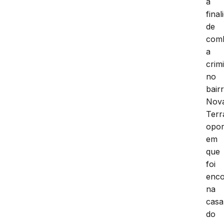
a
final
de
com
a
crim
no
bair
Nov
Terr
opor
em
que
foi
enco
na
casa
do