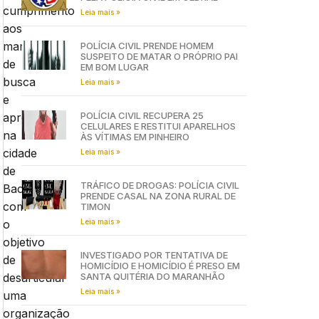
cumprimento
Leia mais »
aos
mandados
POLÍCIA CIVIL PRENDE HOMEM
SUSPEITO DE MATAR O PRÓPRIO PAI
de
EM BOM LUGAR
busca
Leia mais »
e
POLÍCIA CIVIL RECUPERA 25
apreensão
CELULARES E RESTITUI APARELHOS
na
ÀS VÍTIMAS EM PINHEIRO
cidade
Leia mais »
de
TRÁFICO DE DROGAS: POLÍCIA CIVIL
Bacabal
PRENDE CASAL NA ZONA RURAL DE
com
TIMON
Leia mais »
o
objetivo
INVESTIGADO POR TENTATIVA DE
de
HOMICÍDIO E HOMICÍDIO É PRESO EM
SANTA QUITÉRIA DO MARANHÃO
desarticular
Leia mais »
uma
organização