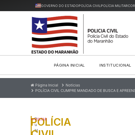
GOVERNO DO ESTADO
POLÍCIA CIVIL
POLÍCIA MILITAR
COR
PÁGINA INICIAL
INSTITUCIONAL
Página Inicial
Notícias
POLÍCIA CIVIL CUMPRE MANDADO DE BUSCA E APREE
POLÍCIA
P
VOLTAR
u
CIVIL
bl