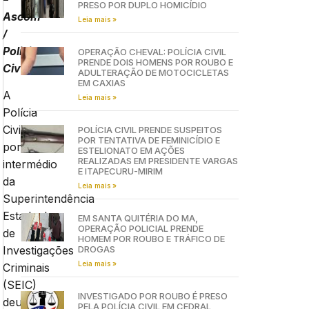
PRESO POR DUPLO HOMICÍDIO
Ascom
Leia mais »
/
Policia
OPERAÇÃO CHEVAL: POLÍCIA CIVIL
PRENDE DOIS HOMENS POR ROUBO E
Civil
ADULTERAÇÃO DE MOTOCICLETAS
EM CAXIAS
A
Leia mais »
Polícia
Civil
POLÍCIA CIVIL PRENDE SUSPEITOS
POR TENTATIVA DE FEMINICÍDIO E
por
ESTELIONATO EM AÇÕES
REALIZADAS EM PRESIDENTE VARGAS
intermédio
E ITAPECURU-MIRIM
da
Leia mais »
Superintendência
Estadual
EM SANTA QUITÉRIA DO MA,
OPERAÇÃO POLICIAL PRENDE
de
HOMEM POR ROUBO E TRÁFICO DE
DROGAS
Investigações
Leia mais »
Criminais
(SEIC)
INVESTIGADO POR ROUBO É PRESO
deu
PELA POLÍCIA CIVIL EM CEDRAL