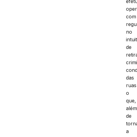
efet
ope
com
regu
no
intui
de
retir
crim
con
das
ruas
o
que,
alé
de
torn
a