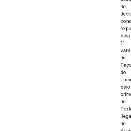
de
deci
cond
expe
pela
1ª
vara
de
Paç
do
Lumi
pelo
crim
de
Port
Ilega
de
Arm