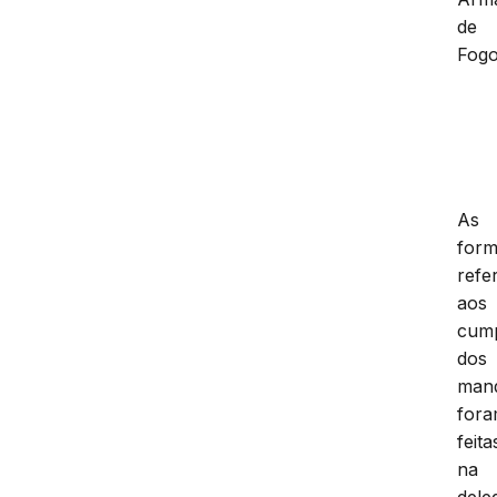
de
Fogo
As
form
refe
aos
cum
dos
man
for
feita
na