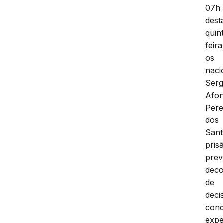
07h
dest
quin
feira
os
naci
Serg
Afo
Pere
dos
Sant
pris
prev
deco
de
deci
cond
expe