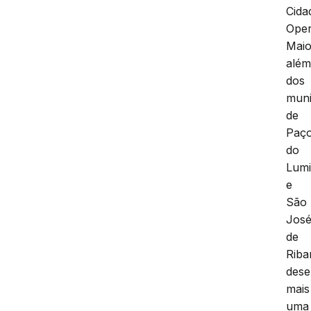
Cida
Oper
Maio
alé
dos
muni
de
Paç
do
Lumi
e
São
Jos
de
Riba
dese
mais
uma