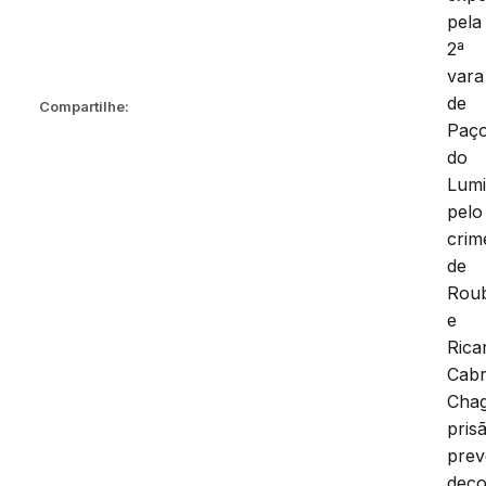
pela
2ª
vara
de
Compartilhe:
Paç
do
Lumi
pelo
crim
de
Rou
e
Rica
Cabr
Chag
pris
prev
deco