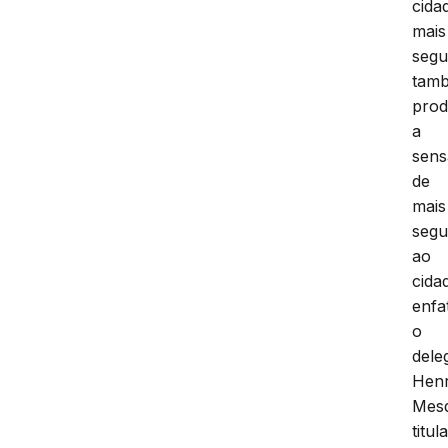
cida
mais
segu
tam
pro
a
sen
de
mais
segu
ao
cida
enfa
o
dele
Henr
Mesq
titul