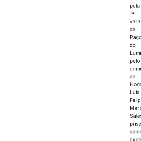
pela
1ª
vara
de
Paç
do
Lumi
pelo
crim
de
Homi
Luís
Feli
Mart
Sale
pris
defin
expe