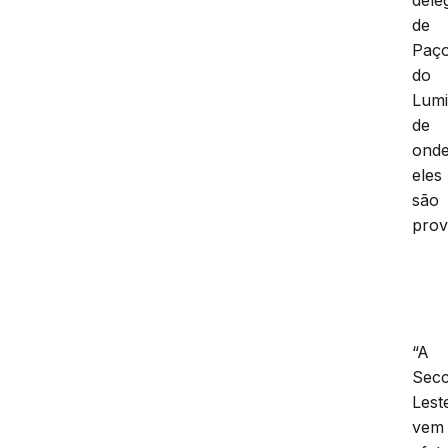
dele
de
Paç
do
Lumi
de
ond
eles
são
prov
“A
Secc
Lest
vem