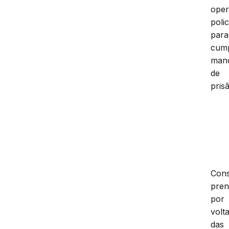
ope
polic
para
cump
man
de
pris
Con
pren
por
volt
das