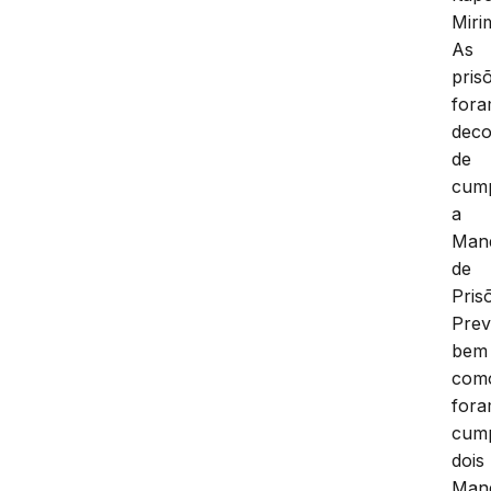
Miri
As
pris
for
deco
de
cum
a
Man
de
Pris
Prev
bem
com
for
cump
dois
Man