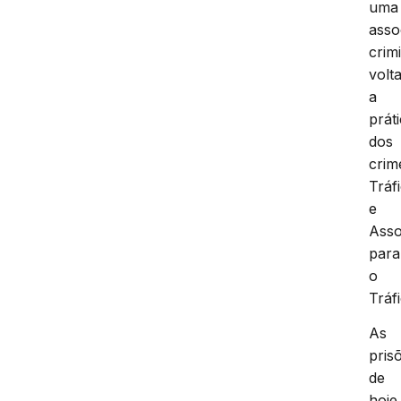
uma
asso
crim
volt
a
prát
dos
crim
Tráf
e
Asso
para
o
Tráf
As
pris
de
hoje