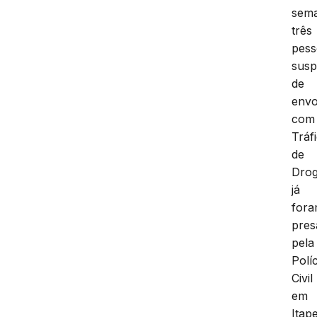
sem
três
pess
susp
de
envo
com
Tráf
de
Dro
já
for
pres
pela
Políc
Civil
em
Itap