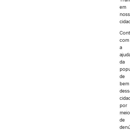
em
nos
cida
Con
com
a
ajud
da
pop
de
bem
dess
cida
por
mei
de
denú