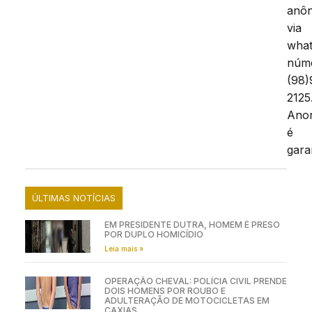
anô
via
wha
núm
(98)
2125
Ano
é
gara
ÚLTIMAS NOTÍCIAS
EM PRESIDENTE DUTRA, HOMEM É PRESO
POR DUPLO HOMICÍDIO
Leia mais »
OPERAÇÃO CHEVAL: POLÍCIA CIVIL PRENDE
DOIS HOMENS POR ROUBO E
ADULTERAÇÃO DE MOTOCICLETAS EM
CAXIAS