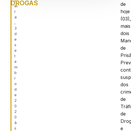
f
DROGAS
de
ei
hoje
r
a
(03)
,
mais
3
dois
d
e
Man
s
de
e
Pris
t
e
Prev
m
cont
b
susp
r
o
dos
d
crim
e
de
2
0
Tráf
2
de
0
Dro
à
e
s