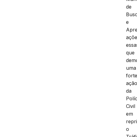
de
Bus
e
Apre
açõ
essa
que
dem
uma
fort
açã
da
Políc
Civil
em
repr
o
Tráf