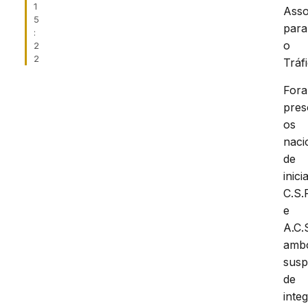
1
Asso
5
para
:
o
2
2
Tráf
For
pres
os
naci
de
inici
C.S.
e
A.C.S
amb
susp
de
inte