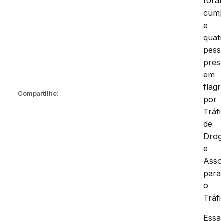
for
cump
e
quat
pess
pres
em
flag
Compartilhe:
por
Tráf
de
Dro
e
Asso
para
o
Tráf
Essa