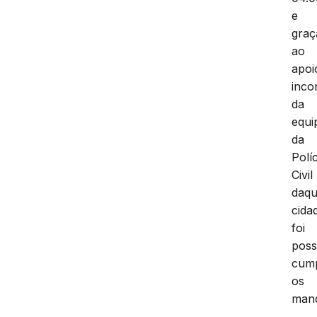
e
graç
ao
apoi
inco
da
equi
da
Políc
Civil
daqu
cida
foi
poss
cump
os
man