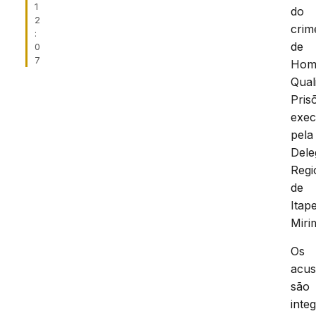
1
do
2
crim
:
de
0
7
Homi
Qual
Pris
exec
pela
Dele
Regi
de
Itap
Miri
Os
acu
são
inte