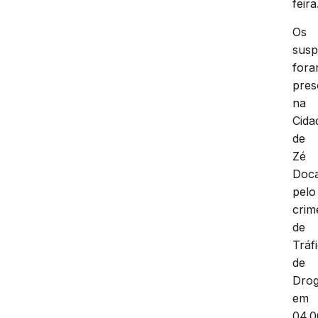
feira
Os
susp
for
pres
na
Cida
de
Zé
Doc
pelo
crim
de
Tráf
de
Drog
em
04.0