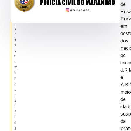
f
de
ei
Pris
r
a
Prev
,
em
3
desf
d
e
dos
s
naci
e
de
t
e
inici
m
J.R.
b
e
r
o
A.B.
d
maio
e
de
2
0
idad
2
susp
0
da
à
prát
s