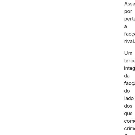
Assa
por
pert
a
facç
rival
Um
terc
inte
da
facç
do
lado
dos
que
com
crim