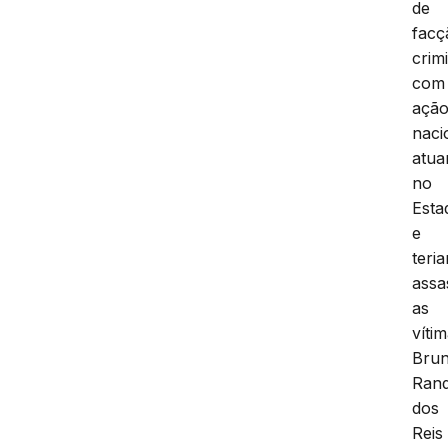
de
facç
crim
com
açã
naci
atua
no
Esta
e
teri
assa
as
vítim
Bru
Ran
dos
Reis