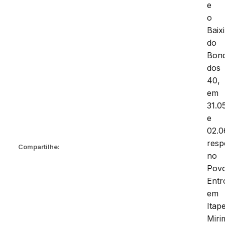
e
o
Baix
do
Bon
dos
40,
em
31.0
e
02.0
resp
Compartilhe:
no
Pov
Entr
em
Itap
Miri