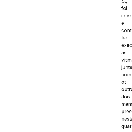
S.,
foi
inte
e
conf
ter
exec
as
víti
junt
com
os
outr
dois
mem
pres
nest
quar