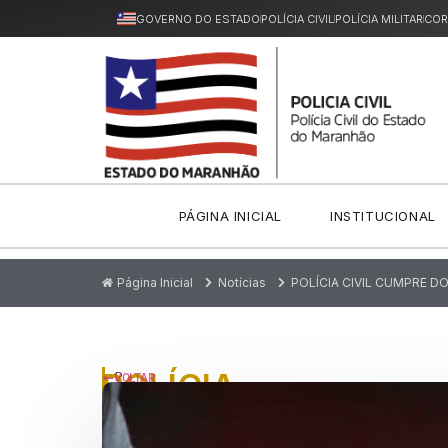
GOVERNO DO ESTADO
POLÍCIA CIVIL
POLÍCIA MILITAR
COR
PÁGINA INICIAL
INSTITUCIONAL
Página Inicial
Notícias
POLÍCIA CIVIL CUMPRE D
POLÍCIA
P
VOLTAR
u
CIVIL
bl
ic