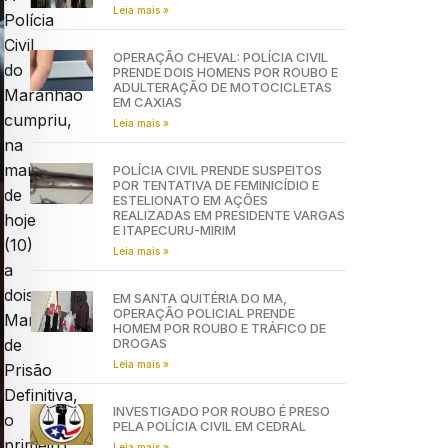
Leia mais »
Polícia
Civil
OPERAÇÃO CHEVAL: POLÍCIA CIVIL
do
PRENDE DOIS HOMENS POR ROUBO E
ADULTERAÇÃO DE MOTOCICLETAS
Maranhão
EM CAXIAS
cumpriu,
Leia mais »
na
manhã
POLÍCIA CIVIL PRENDE SUSPEITOS
POR TENTATIVA DE FEMINICÍDIO E
de
ESTELIONATO EM AÇÕES
REALIZADAS EM PRESIDENTE VARGAS
hoje
E ITAPECURU-MIRIM
(10)
Leia mais »
a
dois
EM SANTA QUITÉRIA DO MA,
OPERAÇÃO POLICIAL PRENDE
Mandado
HOMEM POR ROUBO E TRÁFICO DE
DROGAS
de
Leia mais »
Prisão
Definitiva,
INVESTIGADO POR ROUBO É PRESO
o
PELA POLÍCIA CIVIL EM CEDRAL
primeiro
Leia mais »