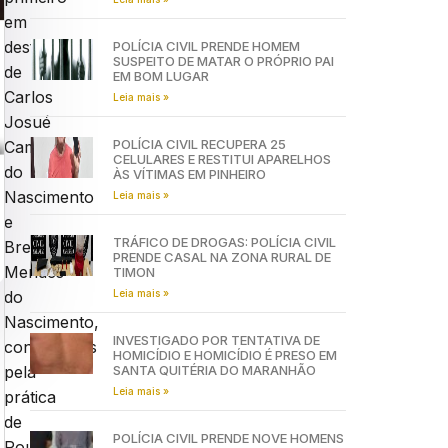
em
desfavor
POLÍCIA CIVIL PRENDE HOMEM
SUSPEITO DE MATAR O PRÓPRIO PAI
de
EM BOM LUGAR
Carlos
Leia mais »
Josué
POLÍCIA CIVIL RECUPERA 25
Campos
CELULARES E RESTITUI APARELHOS
do
ÀS VÍTIMAS EM PINHEIRO
Nascimento
Leia mais »
e
TRÁFICO DE DROGAS: POLÍCIA CIVIL
Brendo
PRENDE CASAL NA ZONA RURAL DE
Mendes
TIMON
Leia mais »
do
Nascimento,
INVESTIGADO POR TENTATIVA DE
condenados
HOMICÍDIO E HOMICÍDIO É PRESO EM
SANTA QUITÉRIA DO MARANHÃO
pela
Leia mais »
prática
de
POLÍCIA CIVIL PRENDE NOVE HOMENS
Roubo