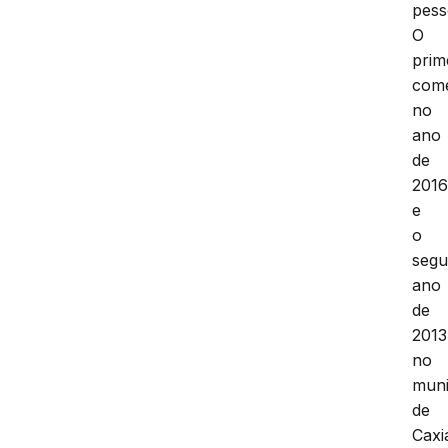
pess
O
prim
come
no
ano
de
2016
e
o
seg
ano
de
2013
no
muni
de
Caxi