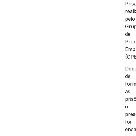
Pris
real
pelo
Gru
de
Pron
Emp
(GPE
Depo
de
form
as
pris
o
pres
foi
enc