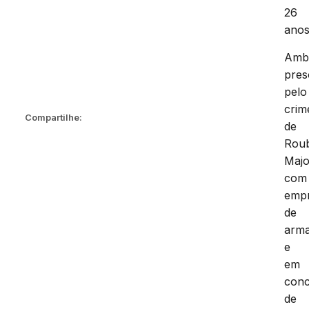
26
anos
Amb
pres
pelo
crim
Compartilhe:
de
Rou
Majo
com
emp
de
arm
e
em
con
de