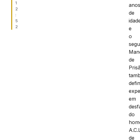
1
ano
2
de
:
idad
5
2
e
o
seg
Man
de
Pris
tam
defin
expe
em
desf
do
hom
A.C.L
de