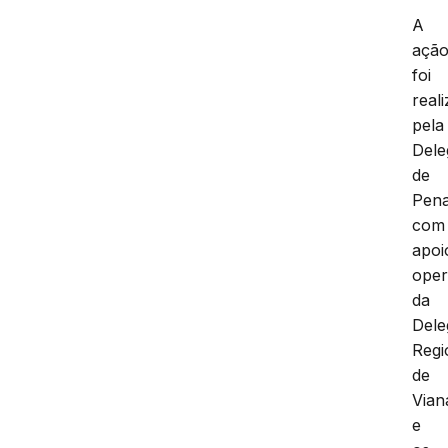
A
açã
foi
real
pela
Dele
de
Pena
com
apoi
oper
da
Dele
Regi
de
Vian
e