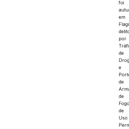
foi
autu
em
Flag
delit
por
Tráf
de
Dro
e
Port
de
Arm
de
Fog
de
Uso
Perm