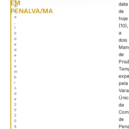
f
EM
data
ei
PENALVA/MA
de
r
a
hoje
,
(10),
1
a
0
d
dois
e
Man
d
de
e
z
Pris
e
Temp
m
expe
b
r
pela
o
Vara
d
Únic
e
2
da
0
Com
2
de
0
Pena
à