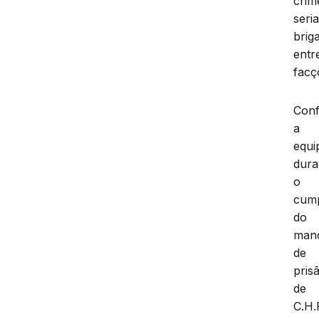
crim
seri
brig
entr
facç
Con
a
equi
dura
o
cum
do
man
de
pris
de
C.H.