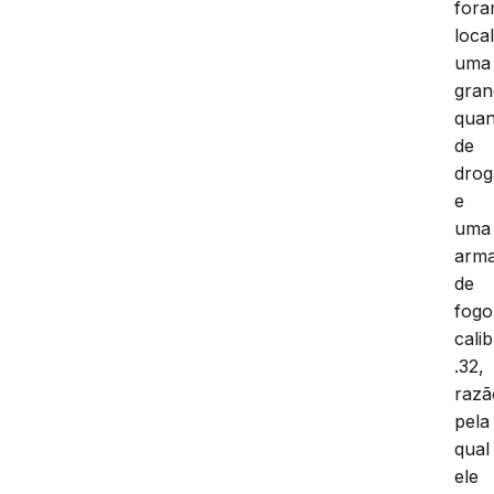
for
loca
uma
gran
quan
de
drog
e
uma
arm
de
fogo
cali
.32,
razã
pela
qual
ele