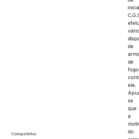
inici
C.G.
efet
vári
disp
de
arm
de
fogo
cont
ele.
Apu
se
que
a
moti
do
Compartilhe: