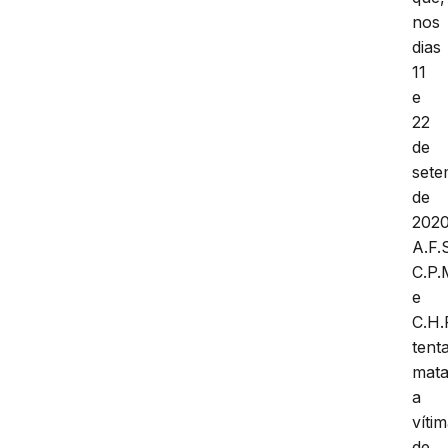
nos
dias
11
e
22
de
set
de
2020
A.F.
C.P.
e
C.H.
tent
mata
a
víti
de