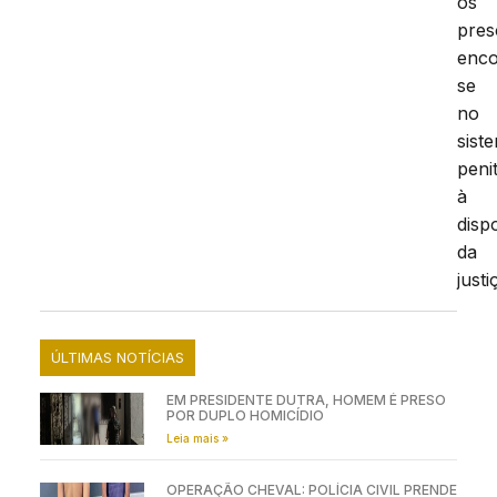
os
pres
enc
se
no
sist
peni
à
disp
da
justi
ÚLTIMAS NOTÍCIAS
EM PRESIDENTE DUTRA, HOMEM É PRESO
POR DUPLO HOMICÍDIO
Leia mais »
OPERAÇÃO CHEVAL: POLÍCIA CIVIL PRENDE