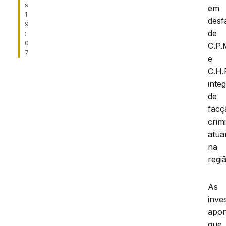
s
em
1
desf
9
de
:
0
C.P.
7
e
C.H.
inte
de
facç
crim
atua
na
regi
As
inve
apo
que,