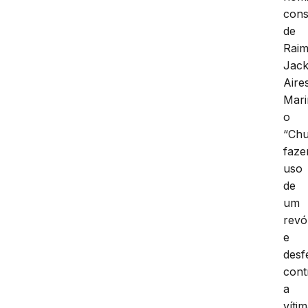
con
de
Rai
Jac
Aire
Mari
o
“Chu
faze
uso
de
um
revó
e
desf
cont
a
víti