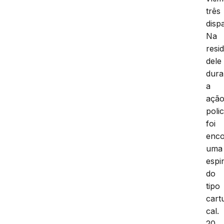
três
disp
Na
resi
dele
dura
a
açã
polic
foi
enco
uma
espi
do
tipo
cart
cal.
20.