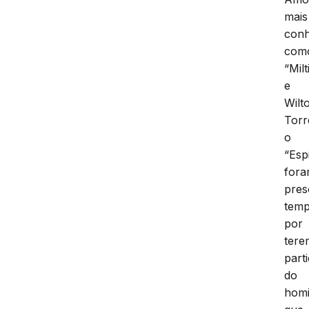
mais
conh
com
“Mil
e
Wilt
Torr
o
“Esp
for
pres
temp
por
tere
part
do
homi