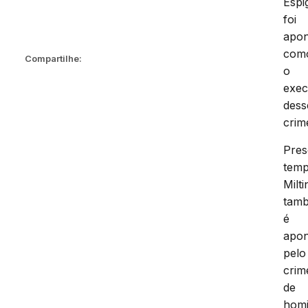
Espi
foi
apo
com
Compartilhe:
o
exec
dess
crim
Pre
temp
Milt
tam
é
apo
pelo
crim
de
homi