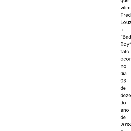
que
viti
Fre
Louz
o
“Ba
Boy”
fato
ocor
no
dia
03
de
dez
do
ano
de
2018