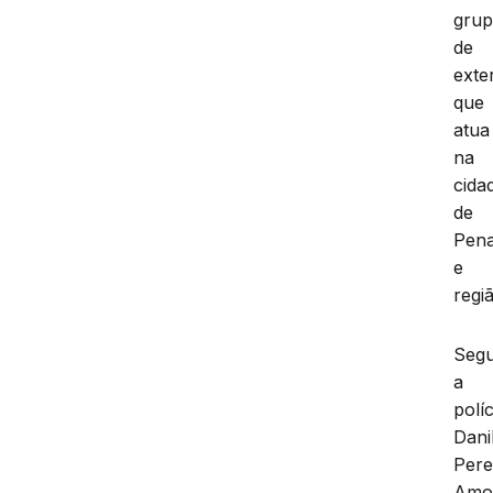
gru
de
exte
que
atua
na
cida
de
Pena
e
regi
Seg
a
políc
Dani
Pere
Amo