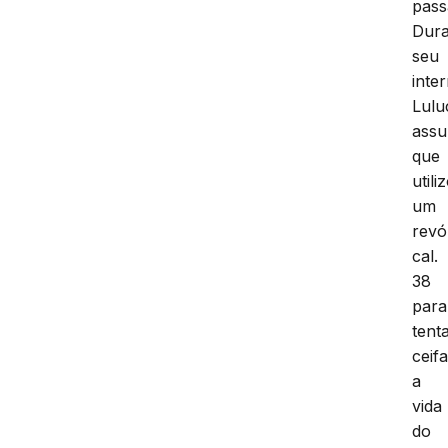
pass
Dura
seu
inte
Lulu
assu
que
utili
um
revó
cal.
38
para
tent
ceifa
a
vida
do