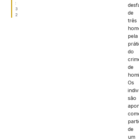
:
desf
3
de
2
três
hom
pela
prát
do
crim
de
homi
Os
indi
são
apon
com
part
de
um