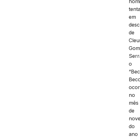
homi
tent
em
desc
de
Cleu
Gom
Serr
o
“Be
Beco
ocor
no
mês
de
nov
do
ano