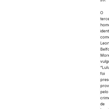
O
terc
hom
ident
com
Leo
Belf
More
vulg
“Lul
foi
pres
prov
pelo
crim
de