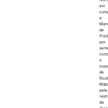
em
cum
a
Man
de
Pris
por
sent
cond
o
susp
de
Rou
Maj
pela
rest
da