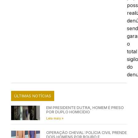
pos
reali
denú
sen
gara
o
total
sigil
do
denu
ÚLTIMAS NOTÍCIAS
EM PRESIDENTE DUTRA, HOMEM É PRESO
POR DUPLO HOMICÍDIO
Leia mais »
OPERAÇÃO CHEVAL: POLÍCIA CIVIL PRENDE
DOIS HOMENS POR ROUBO E