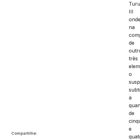
Tur
III
onde
na
com
de
outr
três
elem
o
susp
subt
a
quan
de
cinq
e
Compartilhe:
quat