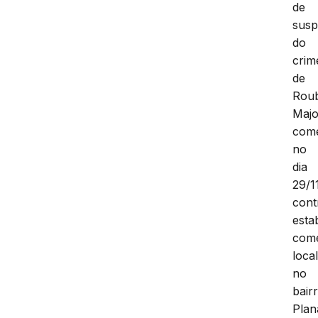
de
susp
do
crim
de
Rou
Majo
come
no
dia
29/1
cont
esta
come
loca
no
bair
Plan