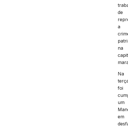
trab
de
repr
a
crim
patr
na
capit
mar
Na
terç
foi
cum
um
Man
em
desf