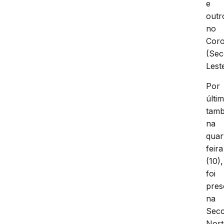
e
outr
no
Coro
(Sec
Leste
Por
últi
tam
na
quar
feira
(10),
foi
pres
na
Secc
Nort