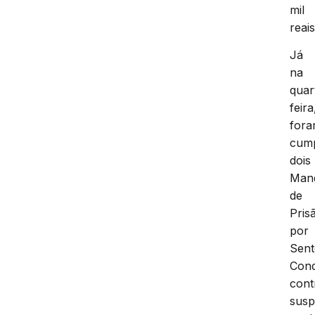
mil
reais
Já
na
quar
feira
for
cump
dois
Man
de
Pris
por
Sen
Cond
cont
susp