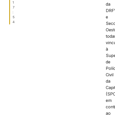
1
da
7
DRF
:
e
5
4
Secc
Oest
toda
vinc
à
Supe
de
Políc
Civil
da
Capi
(SPC
em
cont
ao