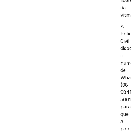
libe
da
vítim
A
Políc
Civil
dispo
o
núm
de
Wha
(98
984
5661
para
que
a
pop