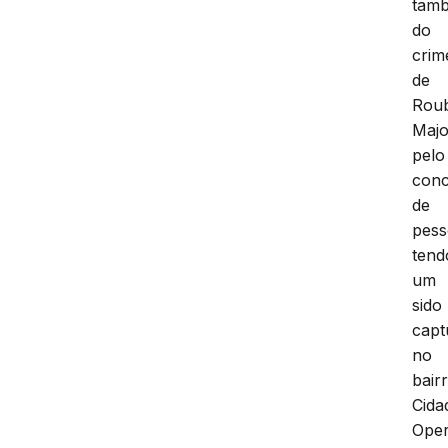
tam
do
crim
de
Rou
Maj
pelo
con
de
pess
tend
um
sido
capt
no
bair
Cida
Oper