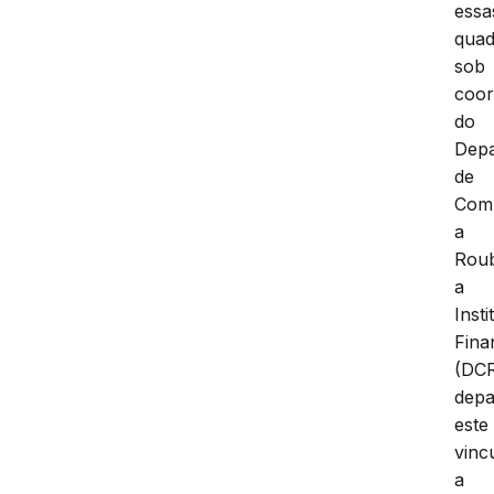
essa
quad
sob
coo
do
Dep
de
Com
a
Rou
a
Insti
Fina
(DCR
depa
este
vinc
a