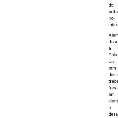
do
poli
no
inter
Alé
disso
a
Políc
Civil
tem
dese
trab
foca
em
ident
e
desa