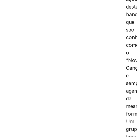
dest
ban
que
são
conh
com
o
“No
Can
e
sem
age
da
mes
form
Um
gru
tent