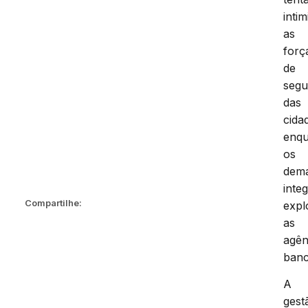
intim
as
forç
de
segu
das
cida
enq
os
dema
inte
Compartilhe:
exp
as
agên
banc
A
gest