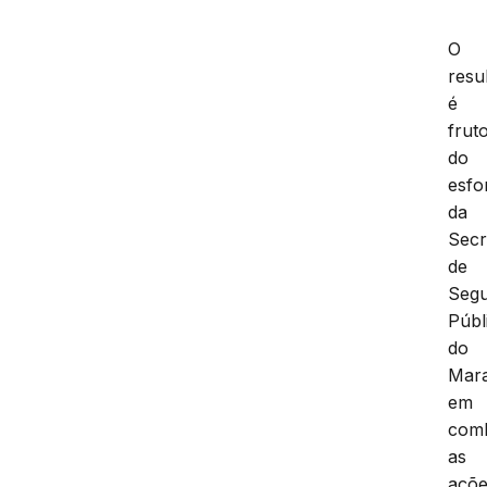
O
resu
é
frut
do
esfo
da
Secr
de
Seg
Públ
do
Mar
em
com
as
açõ