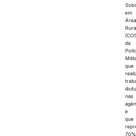
Sobr
em
Áre
Rura
(CO
da
Políc
Milit
que
reali
trab
diut
nas
agên
e
que
repr
70