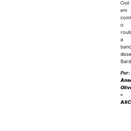
Civil
em
com
o
rou
a
ban
diss
Bard
Por:
Ans
Oliv
–
ASC