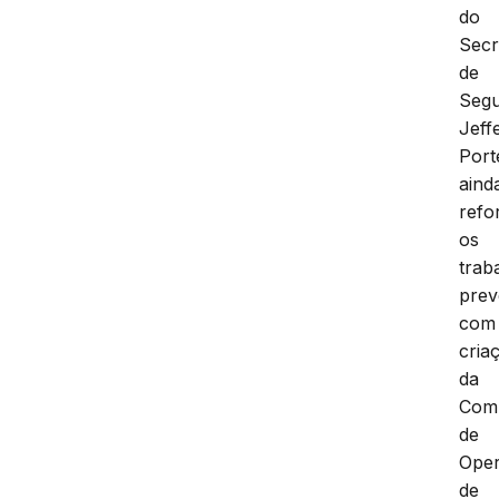
do
Secr
de
Seg
Jeff
Port
aind
refo
os
trab
prev
com
cria
da
Com
de
Ope
de