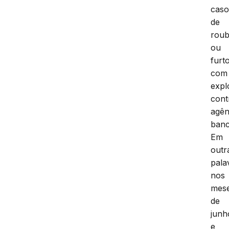
cas
de
rou
ou
furt
com
expl
cont
agên
banc
Em
outr
pala
nos
mes
de
junh
e