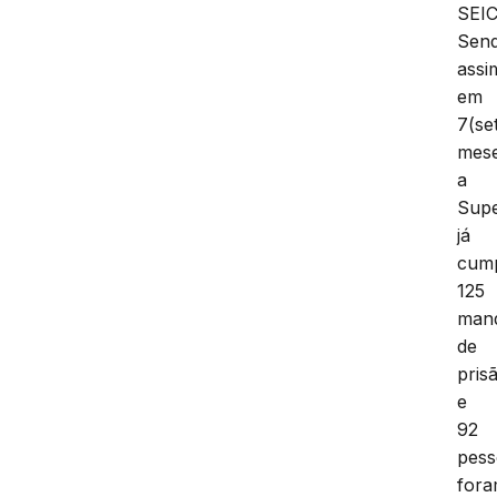
SEIC
Sen
assi
em
7(se
mes
a
Supe
já
cum
125
man
de
pris
e
92
pess
for