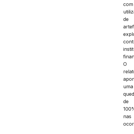
com
utili
de
arte
expl
cont
insti
fina
O
relat
apon
uma
que
de
100
nas
ocor