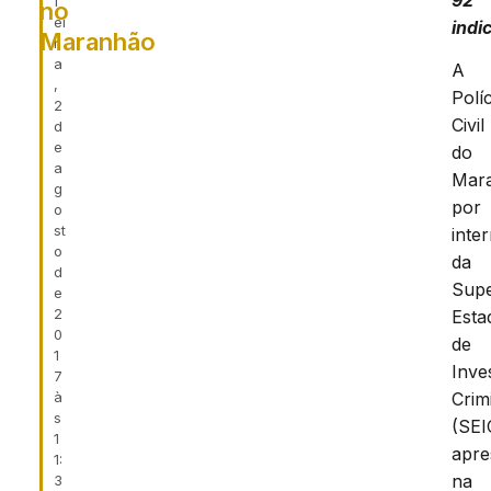
92
f
no
ei
indi
Maranhão
r
a
A
,
Políc
2
Civil
d
e
do
a
Mar
g
por
o
st
inte
o
da
d
Supe
e
2
Esta
0
de
1
Inve
7
à
Crim
s
(SEI
1
apre
1:
na
3