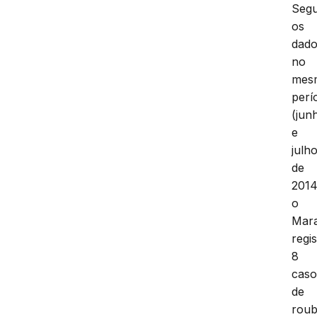
Seg
os
dado
no
mes
perí
(jun
e
julho
de
2014
o
Mar
regi
8
caso
de
rou