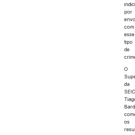
indi
por
envo
com
esse
tipo
de
crim
O
Supe
da
SEIC
Tiag
Bard
com
os
resu