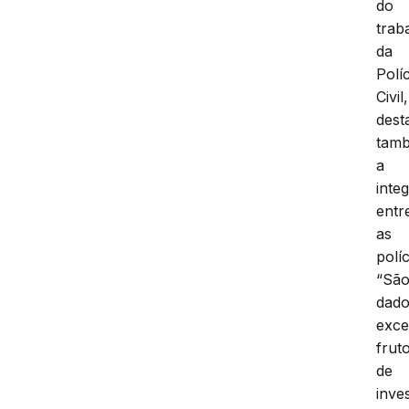
do
trab
da
Políc
Civil,
dest
tam
a
inte
entr
as
políc
“Sã
dad
exce
frut
de
inve