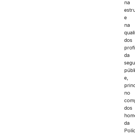
na
estr
e
na
qual
dos
prof
da
segu
públ
e,
prin
no
com
dos
hom
da
Políc