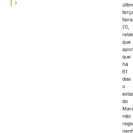
3
últi
terç
feira
(1),
relat
que
apon
que
há
61
dias
o
esta
do
Mar
não
regis
nen