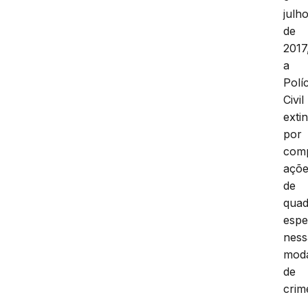
julh
de
2017
a
Políc
Civil
exti
por
comp
açõ
de
quad
espe
ness
moda
de
crim