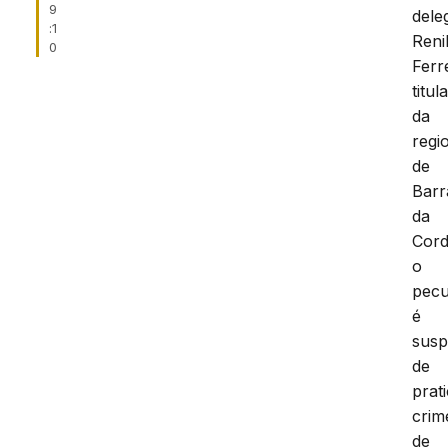
9
dele
:1
Reni
0
Ferr
titul
da
regi
de
Barr
da
Cord
o
pecu
é
susp
de
prat
crim
de