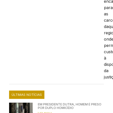
enc
para
as
carc
daqu
regi
ond
per
cust
à
disp
da
justi
ÚLTIMAS NOTÍCIAS
EM PRESIDENTE DUTRA, HOMEM É PRESO
POR DUPLO HOMICÍDIO
Leia mais »