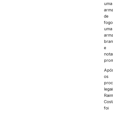
uma
arm
de
fogo
uma
arm
bra
e
nota
prom
Apó
os
proc
legai
Raim
Cost
foi