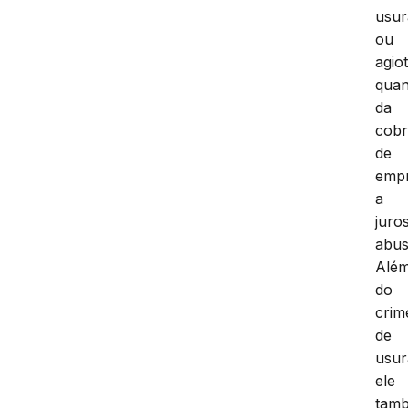
usur
ou
agio
qua
da
cob
de
empr
a
juro
abus
Alé
do
crim
de
usur
ele
tam