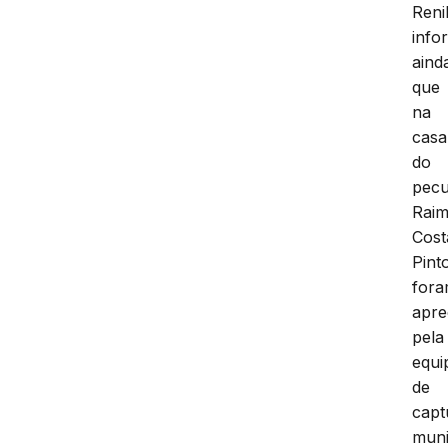
Renil
info
aind
que
na
casa
do
pecu
Raim
Cost
Pint
for
apre
pela
equi
de
capt
muni