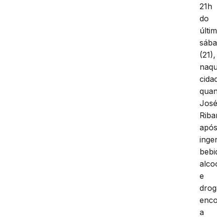
21h
do
últi
sáb
(21),
naqu
cida
qua
Jos
Riba
apó
inger
bebi
alco
e
drog
enco
a