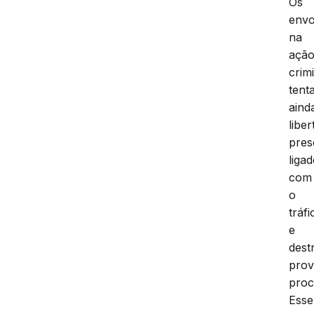
Os
envo
na
açã
crim
tent
aind
liber
pres
liga
com
o
tráfi
e
dest
prov
proc
Esse