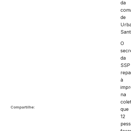
da
com
de
Urb
Sant
O
secr
da
SSP
repa
à
impr
na
colet
Compartilhe:
que
12
pess
for