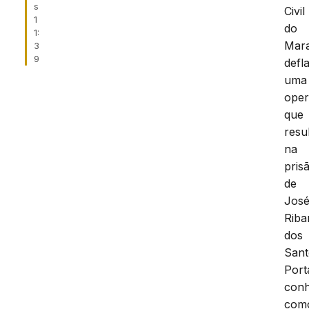
s
Civil
1
do
1:
Mar
3
9
defl
uma
ope
que
resu
na
pris
de
Jos
Rib
dos
Sant
Port
conh
com