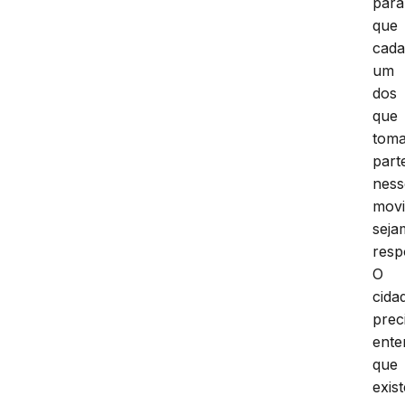
para
que
cad
um
dos
que
tom
part
ness
mov
seja
resp
O
cida
prec
ente
que
exist