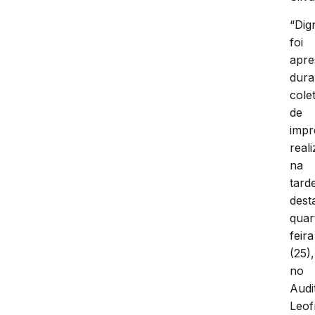
“Dig
foi
apre
dura
cole
de
impr
real
na
tard
dest
quar
feira
(25),
no
Audi
Leof