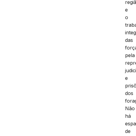
regi
e
o
trab
inte
das
forç
pela
repr
judic
e
pris
dos
fora
Não
há
esp
de