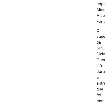
Itap
Miri
Albe
Font
O
supe
da
SPCI
Diciv
Gonç
info
dura
a
entr
que
foi
mon