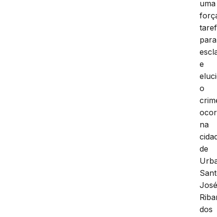
uma
forç
tare
para
escl
e
eluc
o
crim
ocor
na
cida
de
Urb
Sant
Jos
Rib
dos