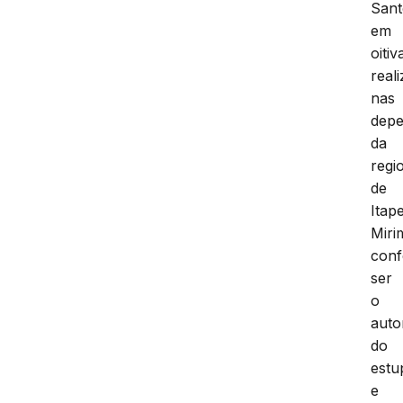
Sant
em
oitiv
real
nas
depe
da
regi
de
Itap
Miri
conf
ser
o
auto
do
estu
e