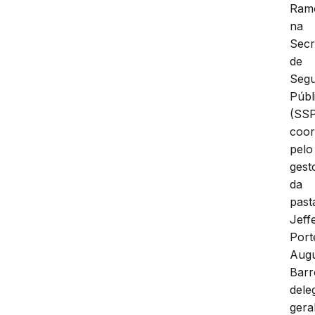
Ram
na
Secr
de
Seg
Públ
(SSP
coo
pelo
gest
da
past
Jeff
Port
Aug
Barr
dele
gera