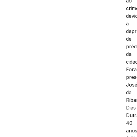
ao
crim
devi
a
dep
de
préd
da
cida
For
pres
Jos
de
Rib
Dias
Dutr
40
anos