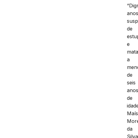
“Dig
anos
susp
de
estu
e
mata
a
men
de
seis
ano
de
idad
Maí
Mor
da
Silva