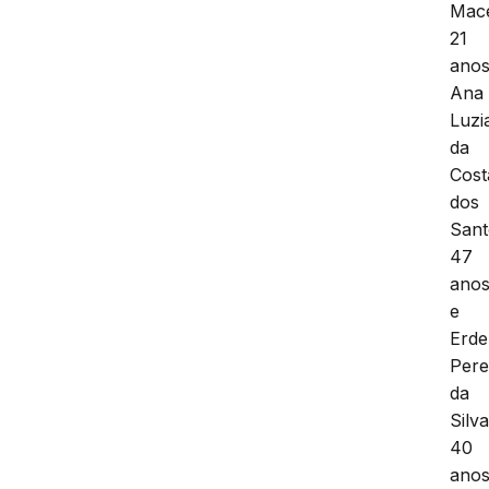
Mac
21
anos
Ana
Luzi
da
Cost
dos
Sant
47
ano
e
Erde
Pere
da
Silva
40
anos