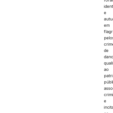
ident
e
autu
em
flag
pelo
crim
de
dan
qual
ao
patr
públ
asso
crim
e
inci