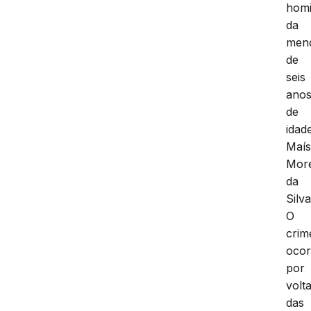
homi
da
men
de
seis
ano
de
idad
Maí
Mor
da
Silva
O
crim
ocor
por
volt
das