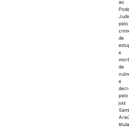
ao
Pod
Judic
pelo
crim
de
estu
e
mor
de
vuln
e
decr
pelo
juiz
Sami
Araú
titul