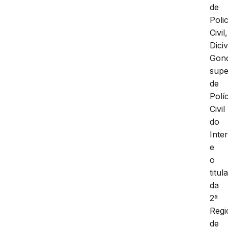
de
Polic
Civil,
Diciv
Gonç
supe
de
Políc
Civil
do
Inter
e
o
titul
da
2ª
Regi
de