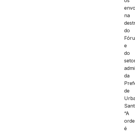
os
envo
na
dest
do
Fór
e
do
seto
admi
da
Pref
de
Urb
Sant
“A
ord
é