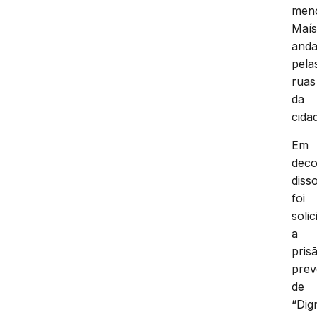
men
Maí
and
pela
ruas
da
cida
Em
deco
disso
foi
solic
a
pris
prev
de
“Dig