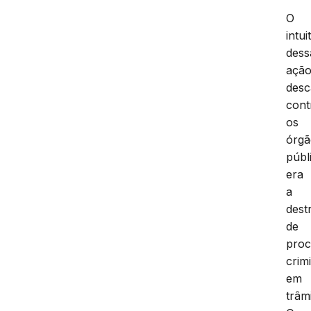
O
intui
dess
açã
desc
cont
os
órgã
públ
era
a
dest
de
proc
crim
em
trâmi