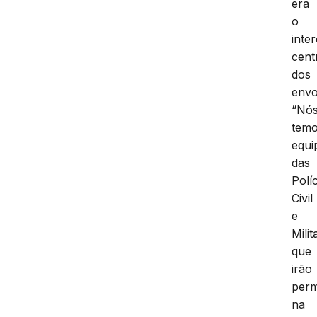
era
o
inte
cent
dos
envo
“Nó
tem
equi
das
Polí
Civil
e
Milit
que
irão
per
na