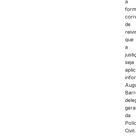
a
for
corr
de
reivi
que
a
justi
seja
apli
info
Aug
Barr
dele
gera
da
Políc
Civil.