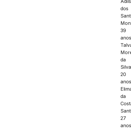
Adil
dos
Sant
Mont
39
anos
Talv
Mor
da
Silva
20
anos
Elim
da
Cost
Sant
27
anos