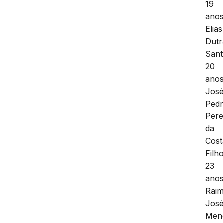
19
anos
Elias
Dutr
Sant
20
anos
Jos
Ped
Pere
da
Cost
Filho
23
anos
Rai
Jos
Men