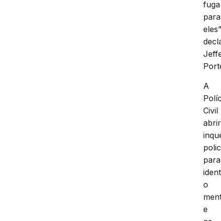
fuga
para
eles”
decl
Jeff
Port
A
Políc
Civil
abri
inqu
polic
para
ident
o
men
e